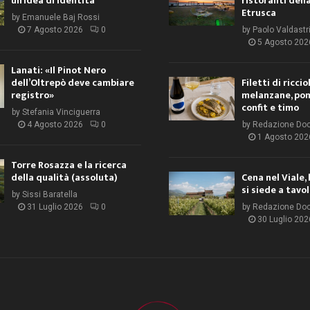
un’idea di identità
ristoranti dell
Etrusca
by
Emanuele Baj Rossi
7 Agosto 2026
0
by
Paolo Valdastr
5 Agosto 202
Lanati: «Il Pinot Nero
dell’Oltrepò deve cambiare
Filetti di ricci
registro»
melanzane, po
confit e timo
by
Stefania Vinciguerra
4 Agosto 2026
0
by
Redazione Do
1 Agosto 202
Torre Rosazza e la ricerca
della qualità (assoluta)
Cena nel Viale, 
si siede a tavo
by
Sissi Baratella
31 Luglio 2026
0
by
Redazione Do
30 Luglio 202