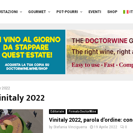
STAZIONI
GOURMET
POT-POURRI
EVENTI
SHOP
I
ly 2022
initaly 2022
Editoriale
Firmato DoctorWine
Vinitaly 2022, parola d’ordine: co
by
Stefania Vinciguerra
19 Aprile 2022
0