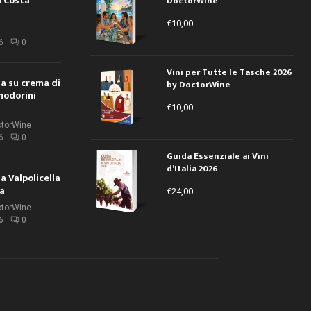
a Costa
DoctorWine
€
10,00
i
6
0
Vini per Tutte le Tasche 2026
ola su crema di
by DoctorWine
modorini
€
10,00
ctorWine
6
0
Guida Essenziale ai Vini
d’Italia 2026
la Valpolicella
la
€
24,00
ctorWine
6
0