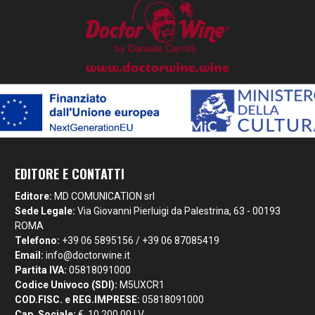
EDITORE E CONTATTI
Editore:
MD COMUNICATION srl
Sede Legale:
Via Giovanni Pierluigi da Palestrina, 63 - 00193
ROMA
Telefono:
+39 06 5895156 / +39 06 87085419
Email:
info@doctorwine.it
Partita IVA:
05818091000
Codice Univoco (SDI):
M5UXCR1
COD.FISC. e REG.IMPRESE:
05818091000
Cap. Sociale:
€. 10.200,00 I.V.