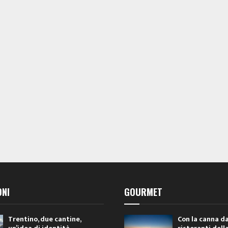
ONI
GOURMET
Trentino, due cantine,
Con la canna da