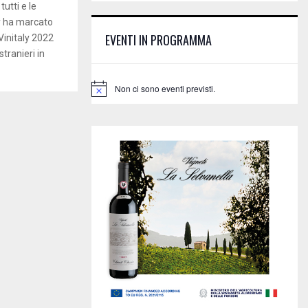
E
utti e le
h
y ha marcato
f
A
EVENTI IN PROGRAMMA
“Vinitaly 2022
o
stranieri in
r
R
:
C
Non ci sono eventi previsti.
N
o
H
t
i
c
e