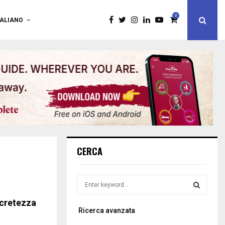
0
TALIANO
CERCA
S
e
a
ncretezza
S
Ricerca avanzata
r
c