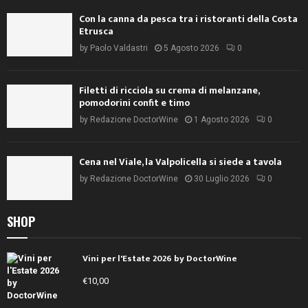
Con la canna da pesca tra i ristoranti della Costa
Etrusca
by
Paolo Valdastri
5 Agosto 2026
0
Filetti di ricciola su crema di melanzane,
pomodorini confit e timo
by
Redazione DoctorWine
1 Agosto 2026
0
Cena nel Viale, la Valpolicella si siede a tavola
by
Redazione DoctorWine
30 Luglio 2026
0
SHOP
Vini per l'Estate 2026 by DoctorWine
€
10,00