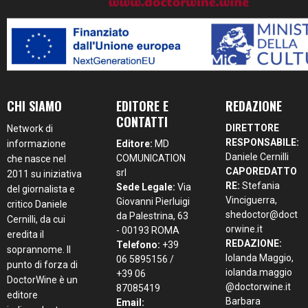
CHI SIAMO
EDITORE E
REDAZIONE
CONTATTI
DIRETTORE
Network di
RESPONSABILE:
informazione
Editore:
MD
Daniele Cernilli
COMUNICATION
che nasce nel
CAPOREDATTO
srl
2011 su iniziativa
RE:
Stefania
Sede Legale:
Via
del giornalista e
Vinciguerra,
Giovanni Pierluigi
critico Daniele
shedoctor@doct
da Palestrina, 63
Cernilli, da cui
orwine.it
- 00193 ROMA
eredita il
REDAZIONE:
Telefono:
+39
soprannome. Il
Iolanda Maggio,
06 5895156 /
punto di forza di
iolanda.maggio
+39 06
DoctorWine è un
@doctorwine.it
87085419
editore
Barbara
Email: