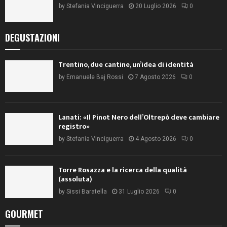
by
Stefania Vinciguerra
20 Luglio 2026
0
DEGUSTAZIONI
Trentino, due cantine, un’idea di identità
by
Emanuele Baj Rossi
7 Agosto 2026
0
Lanati: «Il Pinot Nero dell’Oltrepò deve cambiare
registro»
by
Stefania Vinciguerra
4 Agosto 2026
0
Torre Rosazza e la ricerca della qualità
(assoluta)
by
Sissi Baratella
31 Luglio 2026
0
GOURMET