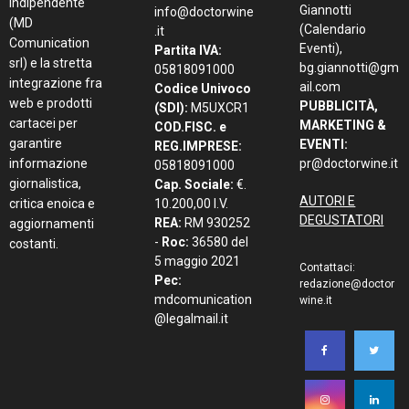
indipendente
Giannotti
info@doctorwine
(MD
(Calendario
.it
Comunication
Eventi),
Partita IVA:
srl) e la stretta
bg.giannotti@gm
05818091000
integrazione fra
ail.com
Codice Univoco
web e prodotti
PUBBLICITÀ,
(SDI):
M5UXCR1
cartacei per
MARKETING &
COD.FISC. e
garantire
EVENTI:
REG.IMPRESE:
informazione
pr@doctorwine.it
05818091000
giornalistica,
Cap. Sociale:
€.
AUTORI E
critica enoica e
10.200,00 I.V.
DEGUSTATORI
REA:
RM 930252
aggiornamenti
-
Roc:
36580 del
costanti.
5 maggio 2021
Contattaci:
Pec:
redazione@doctor
mdcomunication
wine.it
@legalmail.it