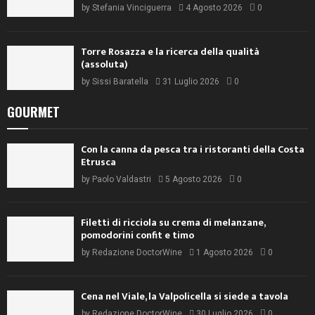
by
Stefania Vinciguerra
4 Agosto 2026
0
Torre Rosazza e la ricerca della qualità
(assoluta)
by
Sissi Baratella
31 Luglio 2026
0
GOURMET
Con la canna da pesca tra i ristoranti della Costa
Etrusca
by
Paolo Valdastri
5 Agosto 2026
0
Filetti di ricciola su crema di melanzane,
pomodorini confit e timo
by
Redazione DoctorWine
1 Agosto 2026
0
Cena nel Viale, la Valpolicella si siede a tavola
by
Redazione DoctorWine
30 Luglio 2026
0