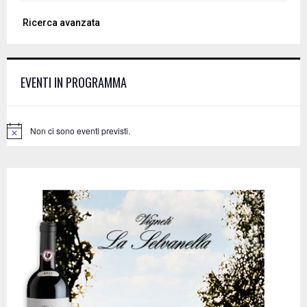
a
S
Ricerca avanzata
r
c
E
h
f
A
EVENTI IN PROGRAMMA
o
r
R
:
C
Non ci sono eventi previsti.
N
o
H
t
i
c
e