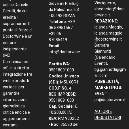
Vinciguerra,
Giovanni Pierluigi
critico Daniele
shedoctor@doct
da Palestrina, 63
Cernilli, da cui
orwine.it
- 00193 ROMA
eredita il
REDAZIONE:
Telefono:
+39
soprannome. Il
Iolanda Maggio,
06 5895156 /
punto di forza di
iolanda.maggio
+39 06
DoctorWine è un
@doctorwine.it
87085419
editore
Barbara
Email:
indipendente
Giannotti
info@doctorwine
(MD
(Calendario
.it
Comunication
Eventi),
Partita IVA:
srl) e la stretta
bg.giannotti@gm
05818091000
integrazione fra
ail.com
Codice Univoco
web e prodotti
PUBBLICITÀ,
(SDI):
M5UXCR1
cartacei per
MARKETING &
COD.FISC. e
garantire
EVENTI:
REG.IMPRESE:
informazione
pr@doctorwine.it
05818091000
giornalistica,
Cap. Sociale:
€.
AUTORI E
critica enoica e
10.200,00 I.V.
DEGUSTATORI
REA:
RM 930252
aggiornamenti
-
Roc:
36580 del
costanti.