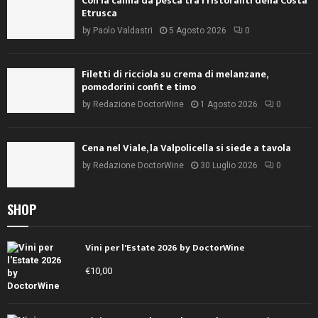
Con la canna da pesca tra i ristoranti della Costa
Etrusca
by
Paolo Valdastri
5 Agosto 2026
0
Filetti di ricciola su crema di melanzane,
pomodorini confit e timo
by
Redazione DoctorWine
1 Agosto 2026
0
Cena nel Viale, la Valpolicella si siede a tavola
by
Redazione DoctorWine
30 Luglio 2026
0
SHOP
Vini per l'Estate 2026 by DoctorWine
€
10,00