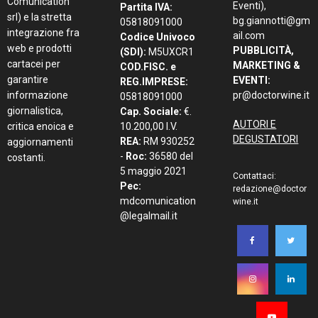
Comunication
Eventi),
Partita IVA:
srl) e la stretta
bg.giannotti@gm
05818091000
integrazione fra
ail.com
Codice Univoco
web e prodotti
PUBBLICITÀ,
(SDI):
M5UXCR1
cartacei per
MARKETING &
COD.FISC. e
garantire
EVENTI:
REG.IMPRESE:
informazione
pr@doctorwine.it
05818091000
giornalistica,
Cap. Sociale:
€.
AUTORI E
critica enoica e
10.200,00 I.V.
DEGUSTATORI
REA:
RM 930252
aggiornamenti
-
Roc:
36580 del
costanti.
5 maggio 2021
Contattaci:
Pec:
redazione@doctor
mdcomunication
wine.it
@legalmail.it