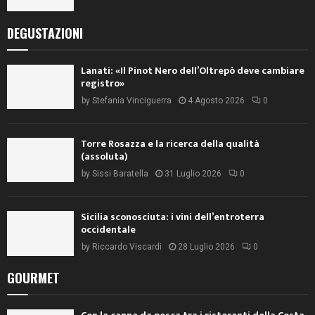
DEGUSTAZIONI
Lanati: «Il Pinot Nero dell’Oltrepò deve cambiare
registro»
by
Stefania Vinciguerra
4 Agosto 2026
0
Torre Rosazza e la ricerca della qualità
(assoluta)
by
Sissi Baratella
31 Luglio 2026
0
Sicilia sconosciuta: i vini dell’entroterra
occidentale
by
Riccardo Viscardi
28 Luglio 2026
0
GOURMET