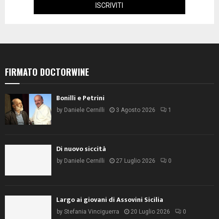
FIRMATO DOCTORWINE
Bonilli e Petrini
by
Daniele Cernilli
3 Agosto 2026
1
Di nuovo siccità
by
Daniele Cernilli
27 Luglio 2026
0
Largo ai giovani di Assovini Sicilia
by
Stefania Vinciguerra
20 Luglio 2026
0