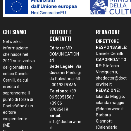
CHI SIAMO
EDITORE E
REDAZIONE
CONTATTI
DIRETTORE
Network di
RESPONSABILE:
informazione
Editore:
MD
Daniele Cernilli
COMUNICATION
che nasce nel
CAPOREDATTO
srl
2011 su iniziativa
RE:
Stefania
Sede Legale:
Via
del giornalista e
Vinciguerra,
Giovanni Pierluigi
critico Daniele
shedoctor@doct
da Palestrina, 63
Cernilli, da cui
orwine.it
- 00193 ROMA
eredita il
REDAZIONE:
Telefono:
+39
soprannome. Il
Iolanda Maggio,
06 5895156 /
punto di forza di
iolanda.maggio
+39 06
DoctorWine è un
@doctorwine.it
87085419
editore
Barbara
Email:
indipendente
Giannotti
info@doctorwine
(MD
(Calendario
.it