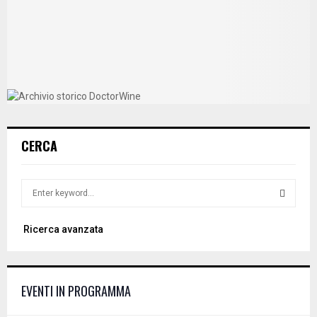
CERCA
S
e
a
S
Ricerca avanzata
r
c
E
h
f
A
EVENTI IN PROGRAMMA
o
r
R