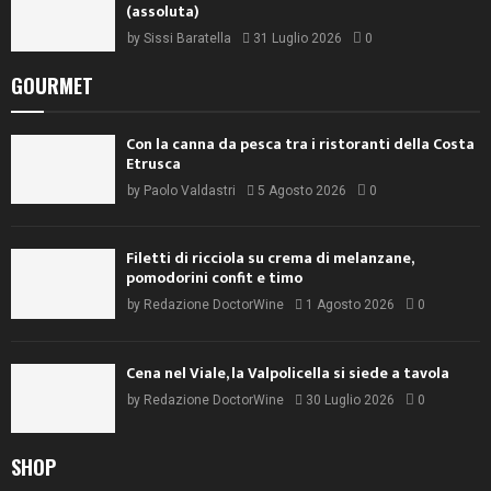
(assoluta)
by
Sissi Baratella
31 Luglio 2026
0
GOURMET
Con la canna da pesca tra i ristoranti della Costa
Etrusca
by
Paolo Valdastri
5 Agosto 2026
0
Filetti di ricciola su crema di melanzane,
pomodorini confit e timo
by
Redazione DoctorWine
1 Agosto 2026
0
Cena nel Viale, la Valpolicella si siede a tavola
by
Redazione DoctorWine
30 Luglio 2026
0
SHOP