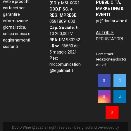
web e prodotti
PUBBLICITÀ,
(SDI):
M5UXCR1
cartacei per
MARKETING &
COD.FISC. e
garantire
EVENTI:
REG.IMPRESE:
informazione
pr@doctorwine.it
05818091000
giornalistica,
Cap. Sociale:
€.
AUTORI E
critica enoica e
10.200,00 I.V.
DEGUSTATORI
REA:
RM 930252
aggiornamenti
-
Roc:
36580 del
costanti.
5 maggio 2021
Contattaci:
Pec:
redazione@doctor
mdcomunication
wine.it
@legalmail.it
DoctorWine @2026 all right reserved - Designed and Developed by