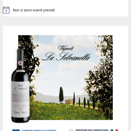
:
C
Non ci sono eventi previsti.
N
o
H
t
i
c
e