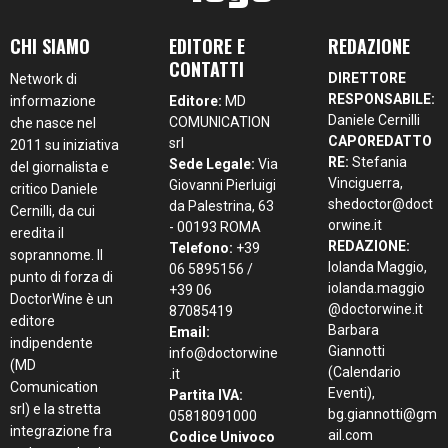
CHI SIAMO
EDITORE E
REDAZIONE
CONTATTI
DIRETTORE
Network di
RESPONSABILE:
informazione
Editore:
MD
Daniele Cernilli
COMUNICATION
che nasce nel
CAPOREDATTO
srl
2011 su iniziativa
RE:
Stefania
Sede Legale:
Via
del giornalista e
Vinciguerra,
Giovanni Pierluigi
critico Daniele
shedoctor@doct
da Palestrina, 63
Cernilli, da cui
orwine.it
- 00193 ROMA
eredita il
REDAZIONE:
Telefono:
+39
soprannome. Il
Iolanda Maggio,
06 5895156 /
punto di forza di
iolanda.maggio
+39 06
DoctorWine è un
@doctorwine.it
87085419
editore
Barbara
Email:
indipendente
Giannotti
info@doctorwine
(MD
(Calendario
.it
Comunication
Eventi),
Partita IVA:
srl) e la stretta
bg.giannotti@gm
05818091000
integrazione fra
ail.com
Codice Univoco