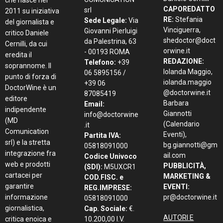
che nasce nel
CAPOREDATTO
srl
2011 su iniziativa
RE:
Stefania
Sede Legale:
Via
del giornalista e
Vinciguerra,
Giovanni Pierluigi
critico Daniele
shedoctor@doct
da Palestrina, 63
Cernilli, da cui
orwine.it
- 00193 ROMA
eredita il
REDAZIONE:
Telefono:
+39
soprannome. Il
Iolanda Maggio,
06 5895156 /
punto di forza di
iolanda.maggio
+39 06
DoctorWine è un
@doctorwine.it
87085419
editore
Barbara
Email:
indipendente
Giannotti
info@doctorwine
(MD
(Calendario
.it
Comunication
Eventi),
Partita IVA:
srl) e la stretta
bg.giannotti@gm
05818091000
integrazione fra
ail.com
Codice Univoco
web e prodotti
PUBBLICITÀ,
(SDI):
M5UXCR1
cartacei per
MARKETING &
COD.FISC. e
garantire
EVENTI:
REG.IMPRESE:
informazione
pr@doctorwine.it
05818091000
giornalistica,
Cap. Sociale:
€.
AUTORI E
critica enoica e
10.200,00 I.V.