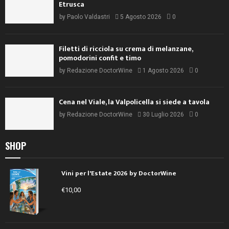
Etrusca
by
Paolo Valdastri
5 Agosto 2026
0
Filetti di ricciola su crema di melanzane,
pomodorini confit e timo
by
Redazione DoctorWine
1 Agosto 2026
0
Cena nel Viale, la Valpolicella si siede a tavola
by
Redazione DoctorWine
30 Luglio 2026
0
SHOP
Vini per l'Estate 2026 by DoctorWine
€
10,00