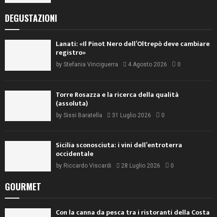
DEGUSTAZIONI
Lanati: «Il Pinot Nero dell’Oltrepò deve cambiare
registro»
by
Stefania Vinciguerra
4 Agosto 2026
0
Torre Rosazza e la ricerca della qualità
(assoluta)
by
Sissi Baratella
31 Luglio 2026
0
Sicilia sconosciuta: i vini dell’entroterra
occidentale
by
Riccardo Viscardi
28 Luglio 2026
0
GOURMET
Con la canna da pesca tra i ristoranti della Costa