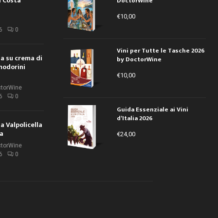
a Costa
DoctorWine
€
10,00
i
6
0
Vini per Tutte le Tasche 2026
ola su crema di
by DoctorWine
modorini
€
10,00
ctorWine
6
0
Guida Essenziale ai Vini
d’Italia 2026
la Valpolicella
la
€
24,00
ctorWine
6
0