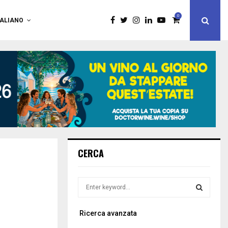
0
TALIANO
CERCA
S
e
a
S
Ricerca avanzata
r
c