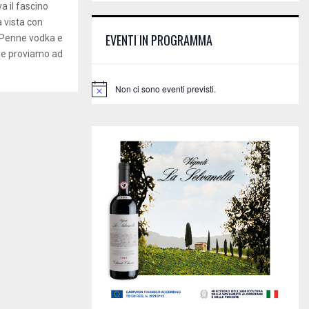
E
a il fascino
h
 vista con
f
A
EVENTI IN PROGRAMMA
 Penne vodka e
o
i e proviamo ad
r
R
:
C
Non ci sono eventi previsti.
N
o
H
t
i
c
e