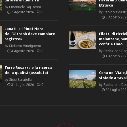
un’idea di identità
ristoranti dell
Etrusca
by
Emanuele Baj Rossi
7 Agosto 2026
0
by
Paolo Valdastr
5 Agosto 202
Lanati: «Il Pinot Nero
dell’Oltrepò deve cambiare
Filetti di ricci
registro»
melanzane, po
confit e timo
by
Stefania Vinciguerra
4 Agosto 2026
0
by
Redazione Do
1 Agosto 202
Torre Rosazza e la ricerca
della qualità (assoluta)
Cena nel Viale, 
si siede a tavo
by
Sissi Baratella
31 Luglio 2026
0
by
Redazione Do
30 Luglio 202