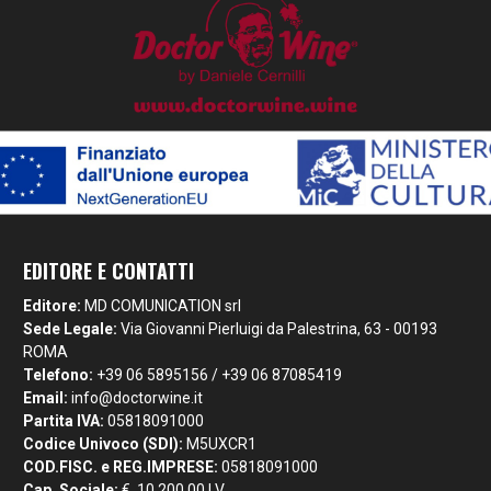
EDITORE E CONTATTI
Editore:
MD COMUNICATION srl
Sede Legale:
Via Giovanni Pierluigi da Palestrina, 63 - 00193
ROMA
Telefono:
+39 06 5895156 / +39 06 87085419
Email:
info@doctorwine.it
Partita IVA:
05818091000
Codice Univoco (SDI):
M5UXCR1
COD.FISC. e REG.IMPRESE:
05818091000
Cap. Sociale:
€. 10.200,00 I.V.