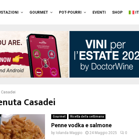
STAZIONI
GOURMET
POT-POURRI
EVENTI
SHOP
I
 Casadei
Tenuta Casadei
Gourmet
Ricetta della settimana
Penne vodka e salmone
by
Iolanda Maggio
24 Maggio 2025
0