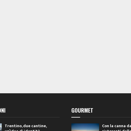
ONI
GOURMET
Trentino, due cantine,
Con la canna da