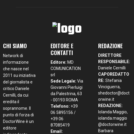
CHI SIAMO
EDITORE E
REDAZIONE
CONTATTI
DIRETTORE
Network di
RESPONSABILE:
informazione
Editore:
MD
Daniele Cernilli
COMUNICATION
che nasce nel
CAPOREDATTO
srl
2011 su iniziativa
RE:
Stefania
Sede Legale:
Via
del giornalista e
Vinciguerra,
Giovanni Pierluigi
critico Daniele
shedoctor@doct
da Palestrina, 63
Cernilli, da cui
orwine.it
- 00193 ROMA
eredita il
REDAZIONE:
Telefono:
+39
soprannome. Il
Iolanda Maggio,
06 5895156 /
punto di forza di
iolanda.maggio
+39 06
DoctorWine è un
@doctorwine.it
87085419
editore
Barbara
Email: