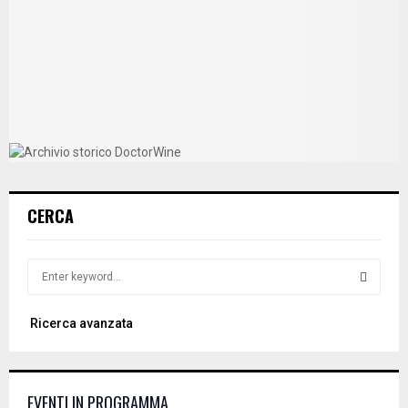
CERCA
S
e
a
S
Ricerca avanzata
r
c
E
h
f
A
EVENTI IN PROGRAMMA
o