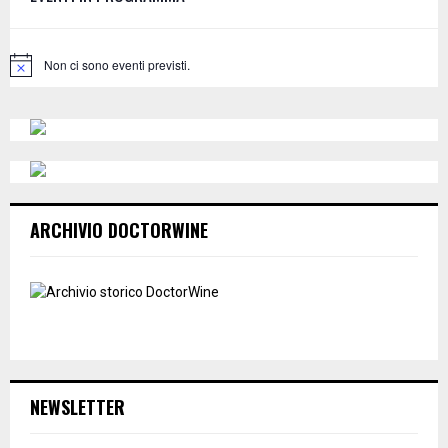
r
R
:
C
Non ci sono eventi previsti.
N
o
H
t
i
c
e
ARCHIVIO DOCTORWINE
NEWSLETTER