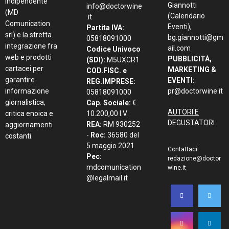
indipendente
Giannotti
info@doctorwine
(MD
(Calendario
.it
Comunication
Eventi),
Partita IVA:
srl) e la stretta
bg.giannotti@gm
05818091000
integrazione fra
ail.com
Codice Univoco
web e prodotti
PUBBLICITÀ,
(SDI):
M5UXCR1
cartacei per
MARKETING &
COD.FISC. e
garantire
EVENTI:
REG.IMPRESE:
informazione
pr@doctorwine.it
05818091000
giornalistica,
Cap. Sociale:
€.
AUTORI E
critica enoica e
10.200,00 I.V.
DEGUSTATORI
REA:
RM 930252
aggiornamenti
-
Roc:
36580 del
costanti.
5 maggio 2021
Contattaci:
Pec:
redazione@doctor
mdcomunication
wine.it
@legalmail.it