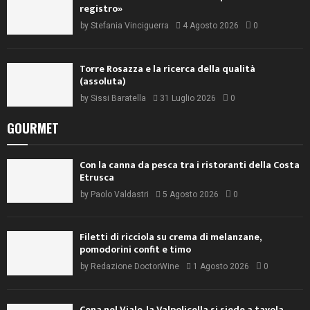
registro»
by
Stefania Vinciguerra
4 Agosto 2026
0
Torre Rosazza e la ricerca della qualità
(assoluta)
by
Sissi Baratella
31 Luglio 2026
0
GOURMET
Con la canna da pesca tra i ristoranti della Costa
Etrusca
by
Paolo Valdastri
5 Agosto 2026
0
Filetti di ricciola su crema di melanzane,
pomodorini confit e timo
by
Redazione DoctorWine
1 Agosto 2026
0
Cena nel Viale, la Valpolicella si siede a tavola