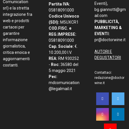
Comunication
Eventi),
Partita IVA:
srl) e la stretta
bg.giannotti@gm
05818091000
integrazione fra
ail.com
Codice Univoco
web e prodotti
PUBBLICITÀ,
(SDI):
M5UXCR1
cartacei per
MARKETING &
COD.FISC. e
garantire
EVENTI:
REG.IMPRESE:
informazione
pr@doctorwine.it
05818091000
giornalistica,
Cap. Sociale:
€.
AUTORI E
critica enoica e
10.200,00 I.V.
DEGUSTATORI
REA:
RM 930252
aggiornamenti
-
Roc:
36580 del
costanti.
5 maggio 2021
Contattaci:
Pec:
redazione@doctor
mdcomunication
wine.it
@legalmail.it