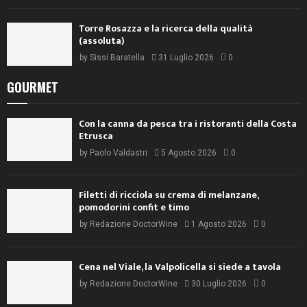
Torre Rosazza e la ricerca della qualità
(assoluta)
by
Sissi Baratella
31 Luglio 2026
0
GOURMET
Con la canna da pesca tra i ristoranti della Costa
Etrusca
by
Paolo Valdastri
5 Agosto 2026
0
Filetti di ricciola su crema di melanzane,
pomodorini confit e timo
by
Redazione DoctorWine
1 Agosto 2026
0
Cena nel Viale, la Valpolicella si siede a tavola
by
Redazione DoctorWine
30 Luglio 2026
0