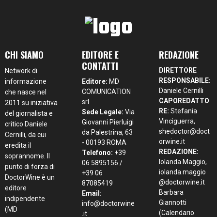
CHI SIAMO
EDITORE E
REDAZIONE
CONTATTI
DIRETTORE
Network di
RESPONSABILE:
informazione
Editore:
MD
Daniele Cernilli
COMUNICATION
che nasce nel
CAPOREDATTO
srl
2011 su iniziativa
RE:
Stefania
Sede Legale:
Via
del giornalista e
Vinciguerra,
Giovanni Pierluigi
critico Daniele
shedoctor@doct
da Palestrina, 63
Cernilli, da cui
orwine.it
- 00193 ROMA
eredita il
REDAZIONE:
Telefono:
+39
soprannome. Il
Iolanda Maggio,
06 5895156 /
punto di forza di
iolanda.maggio
+39 06
DoctorWine è un
@doctorwine.it
87085419
editore
Barbara
Email:
indipendente
Giannotti
info@doctorwine
(MD
(Calendario
.it