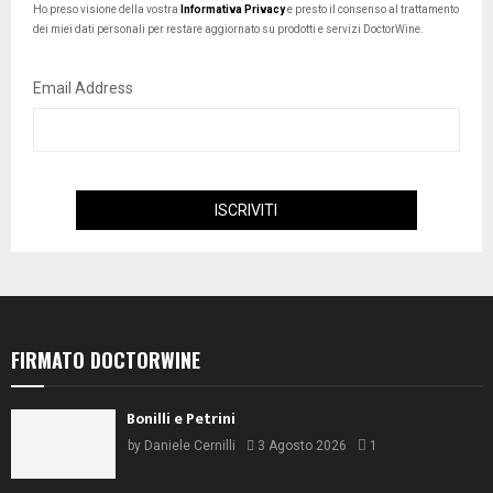
Ho preso visione della vostra
Informativa Privacy
e presto il consenso al trattamento
dei miei dati personali per restare aggiornato su prodotti e servizi DoctorWine.
Email Address
FIRMATO DOCTORWINE
Bonilli e Petrini
by
Daniele Cernilli
3 Agosto 2026
1