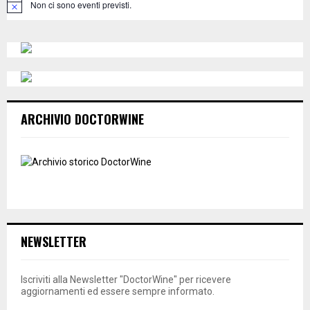
Non ci sono eventi previsti.
N
o
H
t
i
c
e
ARCHIVIO DOCTORWINE
NEWSLETTER
Iscriviti alla Newsletter "DoctorWine" per ricevere
aggiornamenti ed essere sempre informato.