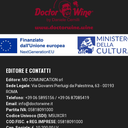
EDITORE E CONTATTI
Editore:
MD COMUNICATION srl
Sede Legale:
Via Giovanni Pierluigi da Palestrina, 63 - 00193
ROMA
Telefono:
+39 06 5895156 / +39 06 87085419
Email:
info@doctorwine.it
Partita IVA:
05818091000
Codice Univoco (SDI):
M5UXCR1
COD.FISC. e REG.IMPRESE:
05818091000
Cap. Sociale:
€. 10.200,00 I.V.