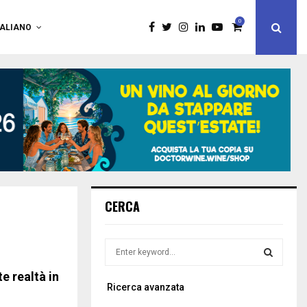
0
TALIANO
CERCA
S
e
a
e realtà in
S
Ricerca avanzata
r
c