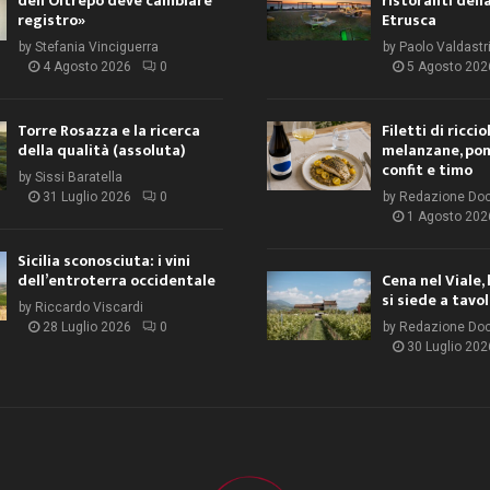
dell’Oltrepò deve cambiare
ristoranti dell
registro»
Etrusca
by
Stefania Vinciguerra
by
Paolo Valdastr
4 Agosto 2026
0
5 Agosto 202
Torre Rosazza e la ricerca
Filetti di ricci
della qualità (assoluta)
melanzane, po
confit e timo
by
Sissi Baratella
31 Luglio 2026
0
by
Redazione Do
1 Agosto 202
Sicilia sconosciuta: i vini
dell’entroterra occidentale
Cena nel Viale, 
si siede a tavo
by
Riccardo Viscardi
28 Luglio 2026
0
by
Redazione Do
30 Luglio 202