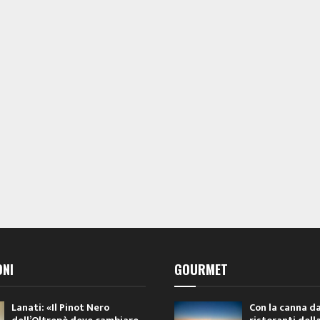
ONI
GOURMET
Lanati: «Il Pinot Nero
Con la canna da