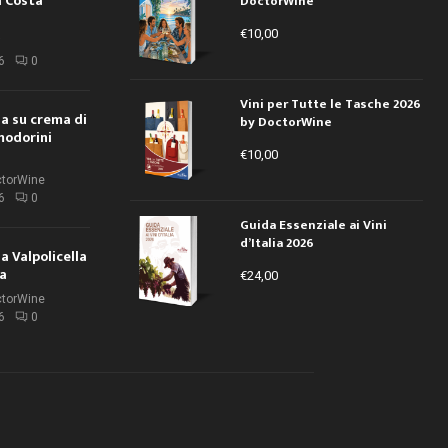
a Costa
DoctorWine
€
10,00
i
6
0
Vini per Tutte le Tasche 2026
ola su crema di
by DoctorWine
modorini
€
10,00
ctorWine
6
0
Guida Essenziale ai Vini
d’Italia 2026
la Valpolicella
la
€
24,00
ctorWine
6
0