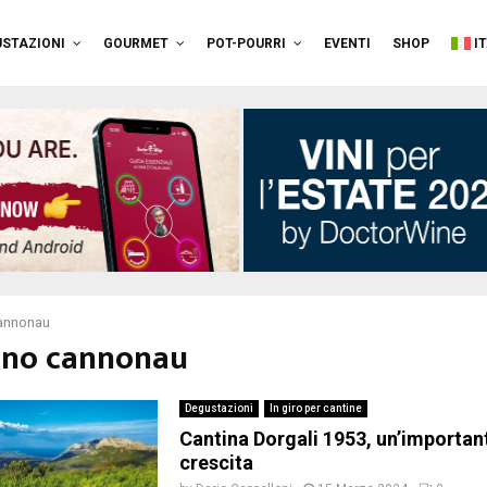
STAZIONI
GOURMET
POT-POURRI
EVENTI
SHOP
I
cannonau
vino cannonau
Degustazioni
In giro per cantine
Cantina Dorgali 1953, un’important
crescita