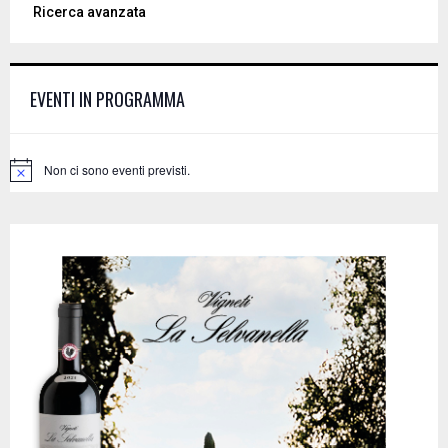
S
Ricerca avanzata
r
c
E
h
f
A
EVENTI IN PROGRAMMA
o
r
R
:
C
Non ci sono eventi previsti.
N
o
H
t
i
c
e