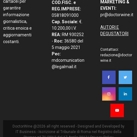
cartacei per
MARKETING &
COD.FISC. e
garantire
EVENTI:
REG.IMPRESE:
informazione
pr@doctorwine.it
05818091000
giornalistica,
Cap. Sociale:
€.
AUTORI E
critica enoica e
10.200,00 I.V.
DEGUSTATORI
REA:
RM 930252
aggiornamenti
-
Roc:
36580 del
costanti.
5 maggio 2021
Contattaci:
Pec:
redazione@doctor
mdcomunication
wine.it
@legalmail.it
DoctorWine @2026 all right reserved - Designed and Developed by
IT Business
- Iscrizione al Tribunale di Roma nel Registro della