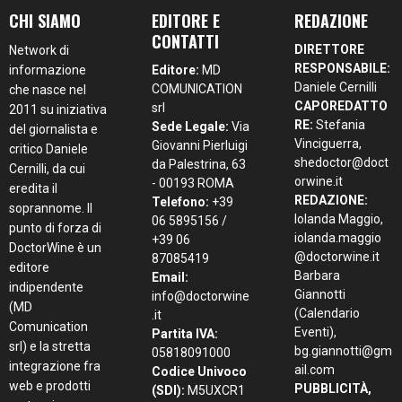
CHI SIAMO
EDITORE E
REDAZIONE
CONTATTI
DIRETTORE
Network di
RESPONSABILE:
informazione
Editore:
MD
Daniele Cernilli
COMUNICATION
che nasce nel
CAPOREDATTO
srl
2011 su iniziativa
RE:
Stefania
Sede Legale:
Via
del giornalista e
Vinciguerra,
Giovanni Pierluigi
critico Daniele
shedoctor@doct
da Palestrina, 63
Cernilli, da cui
orwine.it
- 00193 ROMA
eredita il
REDAZIONE:
Telefono:
+39
soprannome. Il
Iolanda Maggio,
06 5895156 /
punto di forza di
iolanda.maggio
+39 06
DoctorWine è un
@doctorwine.it
87085419
editore
Barbara
Email:
indipendente
Giannotti
info@doctorwine
(MD
(Calendario
.it
Comunication
Eventi),
Partita IVA:
srl) e la stretta
bg.giannotti@gm
05818091000
integrazione fra
ail.com
Codice Univoco
web e prodotti
PUBBLICITÀ,
(SDI):
M5UXCR1