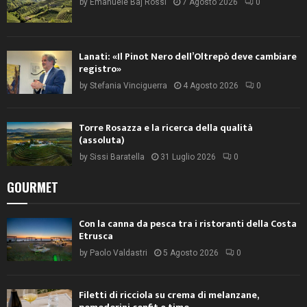
by
Emanuele Baj Rossi
7 Agosto 2026
0
Lanati: «Il Pinot Nero dell’Oltrepò deve cambiare
registro»
by
Stefania Vinciguerra
4 Agosto 2026
0
Torre Rosazza e la ricerca della qualità
(assoluta)
by
Sissi Baratella
31 Luglio 2026
0
GOURMET
Con la canna da pesca tra i ristoranti della Costa
Etrusca
by
Paolo Valdastri
5 Agosto 2026
0
Filetti di ricciola su crema di melanzane,