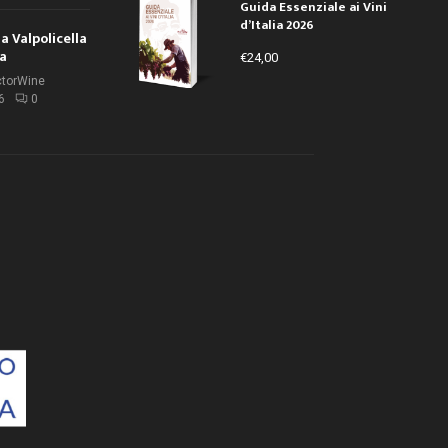
Guida Essenziale ai Vini
d’Italia 2026
la Valpolicella
la
€
24,00
ctorWine
6
0