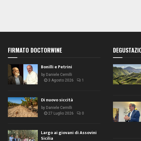
FIRMATO DOCTORWINE
DEGUSTAZI
Bonilli e Petrini
by
Daniele Cernilli
3 Agosto 2026
1
Di nuovo siccità
by
Daniele Cernilli
27 Luglio 2026
0
Largo ai giovani di Assovini
Sicilia