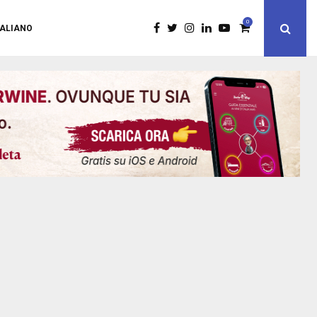
0
TALIANO