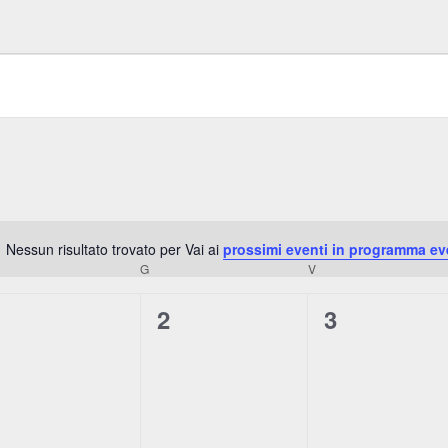
Nessun risultato trovato per Vai ai
prossimi eventi in programma ev
N
RCOLEDÌ
G
GIOVEDÌ
V
VENERDÌ
o
t
0
0
0
1
2
3
i
e
e
e
c
e
v
v
v
e
e
e