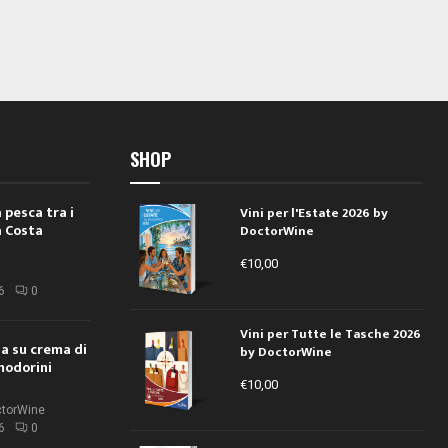
SHOP
 pesca tra i
Vini per l'Estate 2026 by
a Costa
DoctorWine
€
10,00
i
6
0
Vini per Tutte le Tasche 2026
ola su crema di
by DoctorWine
modorini
€
10,00
ctorWine
6
0