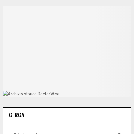
CERCA
S