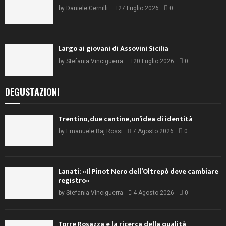
by
Daniele Cernilli
27 Luglio 2026
0
Largo ai giovani di Assovini Sicilia
by
Stefania Vinciguerra
20 Luglio 2026
0
DEGUSTAZIONI
Trentino, due cantine, un’idea di identità
by
Emanuele Baj Rossi
7 Agosto 2026
0
Lanati: «Il Pinot Nero dell’Oltrepò deve cambiare
registro»
by
Stefania Vinciguerra
4 Agosto 2026
0
Torre Rosazza e la ricerca della qualità