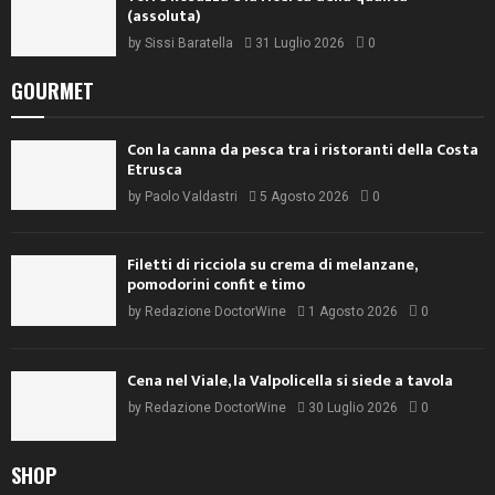
(assoluta)
by
Sissi Baratella
31 Luglio 2026
0
GOURMET
Con la canna da pesca tra i ristoranti della Costa
Etrusca
by
Paolo Valdastri
5 Agosto 2026
0
Filetti di ricciola su crema di melanzane,
pomodorini confit e timo
by
Redazione DoctorWine
1 Agosto 2026
0
Cena nel Viale, la Valpolicella si siede a tavola
by
Redazione DoctorWine
30 Luglio 2026
0
SHOP