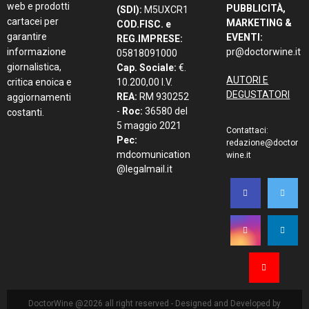
web e prodotti
PUBBLICITÀ,
(SDI):
M5UXCR1
cartacei per
MARKETING &
COD.FISC. e
garantire
EVENTI:
REG.IMPRESE:
informazione
pr@doctorwine.it
05818091000
giornalistica,
Cap. Sociale:
€.
AUTORI E
critica enoica e
10.200,00 I.V.
DEGUSTATORI
REA:
RM 930252
aggiornamenti
-
Roc:
36580 del
costanti.
5 maggio 2021
Contattaci:
Pec:
redazione@doctor
mdcomunication
wine.it
@legalmail.it
DoctorWine @2026 all right reserved - Designed and Developed by