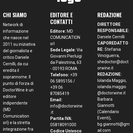
CHI SIAMO
EDITORE E
REDAZIONE
CONTATTI
DIRETTORE
Network di
RESPONSABILE:
informazione
Editore:
MD
Daniele Cernilli
COMUNICATION
che nasce nel
CAPOREDATTO
srl
2011 su iniziativa
RE:
Stefania
Sede Legale:
Via
del giornalista e
Vinciguerra,
Giovanni Pierluigi
critico Daniele
shedoctor@doct
da Palestrina, 63
Cernilli, da cui
orwine.it
- 00193 ROMA
eredita il
REDAZIONE:
Telefono:
+39
soprannome. Il
Iolanda Maggio,
06 5895156 /
punto di forza di
iolanda.maggio
+39 06
DoctorWine è un
@doctorwine.it
87085419
editore
Barbara
Email:
indipendente
Giannotti
info@doctorwine
(MD
(Calendario
.it
Comunication
Eventi),
Partita IVA:
srl) e la stretta
bg.giannotti@gm
05818091000
integrazione fra
ail.com
Codice Univoco