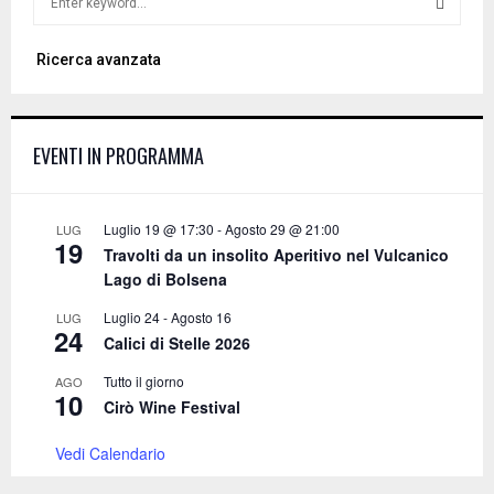
e
a
S
Ricerca avanzata
r
c
E
h
f
A
EVENTI IN PROGRAMMA
o
r
R
:
C
Luglio 19 @ 17:30
-
Agosto 29 @ 21:00
LUG
19
Travolti da un insolito Aperitivo nel Vulcanico
H
Lago di Bolsena
Luglio 24
-
Agosto 16
LUG
24
Calici di Stelle 2026
Tutto il giorno
AGO
10
Cirò Wine Festival
Vedi Calendario