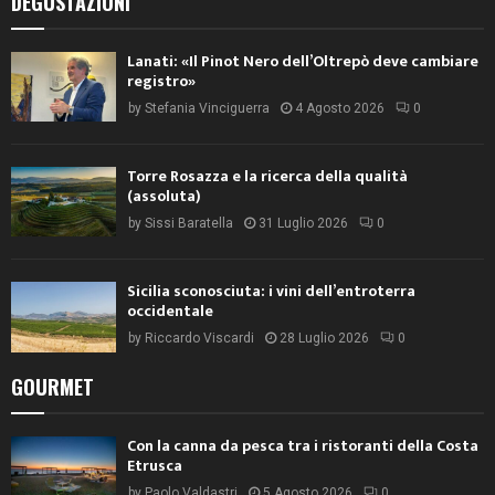
DEGUSTAZIONI
Lanati: «Il Pinot Nero dell’Oltrepò deve cambiare
registro»
by
Stefania Vinciguerra
4 Agosto 2026
0
Torre Rosazza e la ricerca della qualità
(assoluta)
by
Sissi Baratella
31 Luglio 2026
0
Sicilia sconosciuta: i vini dell’entroterra
occidentale
by
Riccardo Viscardi
28 Luglio 2026
0
GOURMET
Con la canna da pesca tra i ristoranti della Costa
Etrusca
by
Paolo Valdastri
5 Agosto 2026
0