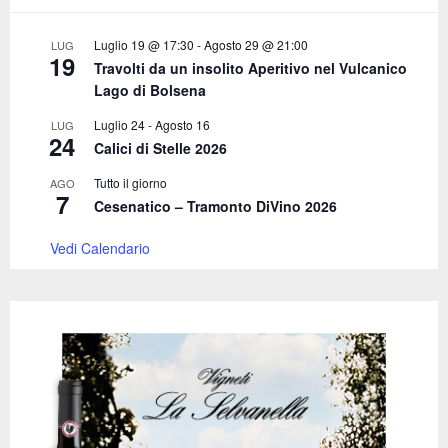
:
C
Luglio 19 @ 17:30
-
Agosto 29 @ 21:00
LUG
19
Travolti da un insolito Aperitivo nel Vulcanico
H
Lago di Bolsena
Luglio 24
-
Agosto 16
LUG
24
Calici di Stelle 2026
Tutto il giorno
AGO
7
Cesenatico – Tramonto DiVino 2026
Vedi Calendario