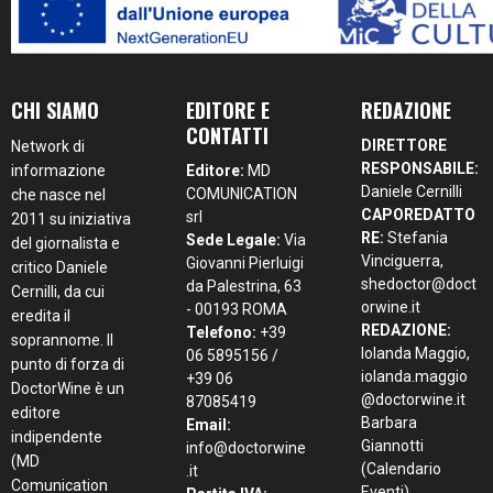
CHI SIAMO
EDITORE E
REDAZIONE
CONTATTI
DIRETTORE
Network di
RESPONSABILE:
informazione
Editore:
MD
Daniele Cernilli
COMUNICATION
che nasce nel
CAPOREDATTO
srl
2011 su iniziativa
RE:
Stefania
Sede Legale:
Via
del giornalista e
Vinciguerra,
Giovanni Pierluigi
critico Daniele
shedoctor@doct
da Palestrina, 63
Cernilli, da cui
orwine.it
- 00193 ROMA
eredita il
REDAZIONE:
Telefono:
+39
soprannome. Il
Iolanda Maggio,
06 5895156 /
punto di forza di
iolanda.maggio
+39 06
DoctorWine è un
@doctorwine.it
87085419
editore
Barbara
Email:
indipendente
Giannotti
info@doctorwine
(MD
(Calendario
.it
Comunication
Eventi),