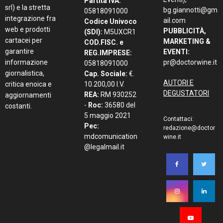
Partita IVA:
srl) e la stretta
bg.giannotti@gm
05818091000
integrazione fra
ail.com
Codice Univoco
web e prodotti
PUBBLICITÀ,
(SDI):
M5UXCR1
cartacei per
MARKETING &
COD.FISC. e
garantire
EVENTI:
REG.IMPRESE:
informazione
pr@doctorwine.it
05818091000
giornalistica,
Cap. Sociale:
€.
AUTORI E
critica enoica e
10.200,00 I.V.
DEGUSTATORI
REA:
RM 930252
aggiornamenti
-
Roc:
36580 del
costanti.
5 maggio 2021
Contattaci:
Pec:
redazione@doctor
mdcomunication
wine.it
@legalmail.it