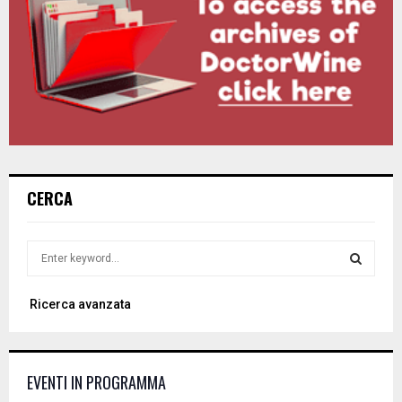
CERCA
S
e
a
S
Ricerca avanzata
r
c
E
h
f
A
EVENTI IN PROGRAMMA
o
r
R