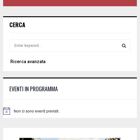
CERCA
S
e
a
S
Ricerca avanzata
r
c
E
h
f
A
EVENTI IN PROGRAMMA
o
r
R
:
C
Non ci sono eventi previsti.
N
o
H
t
i
c
e