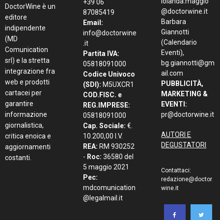
iolanda.maggio
+39 06
DoctorWine è un
@doctorwine.it
87085419
editore
Barbara
Email:
indipendente
Giannotti
info@doctorwine
(MD
(Calendario
.it
Comunication
Eventi),
Partita IVA:
srl) e la stretta
bg.giannotti@gm
05818091000
integrazione fra
ail.com
Codice Univoco
web e prodotti
PUBBLICITÀ,
(SDI):
M5UXCR1
cartacei per
MARKETING &
COD.FISC. e
garantire
EVENTI:
REG.IMPRESE:
informazione
pr@doctorwine.it
05818091000
giornalistica,
Cap. Sociale:
€.
AUTORI E
critica enoica e
10.200,00 I.V.
DEGUSTATORI
REA:
RM 930252
aggiornamenti
-
Roc:
36580 del
costanti.
5 maggio 2021
Contattaci:
Pec:
redazione@doctor
mdcomunication
wine.it
@legalmail.it