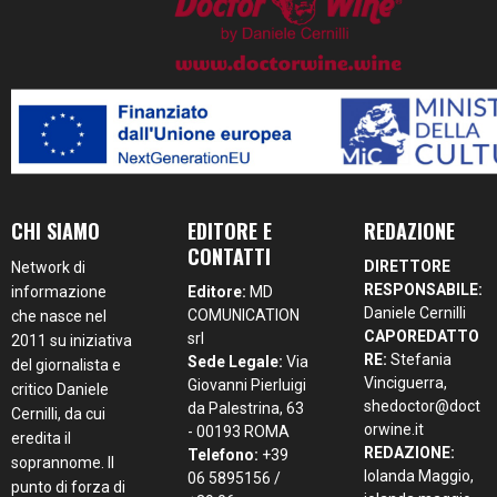
CHI SIAMO
EDITORE E
REDAZIONE
CONTATTI
DIRETTORE
Network di
RESPONSABILE:
informazione
Editore:
MD
Daniele Cernilli
COMUNICATION
che nasce nel
CAPOREDATTO
srl
2011 su iniziativa
RE:
Stefania
Sede Legale:
Via
del giornalista e
Vinciguerra,
Giovanni Pierluigi
critico Daniele
shedoctor@doct
da Palestrina, 63
Cernilli, da cui
orwine.it
- 00193 ROMA
eredita il
REDAZIONE:
Telefono:
+39
soprannome. Il
Iolanda Maggio,
06 5895156 /
punto di forza di