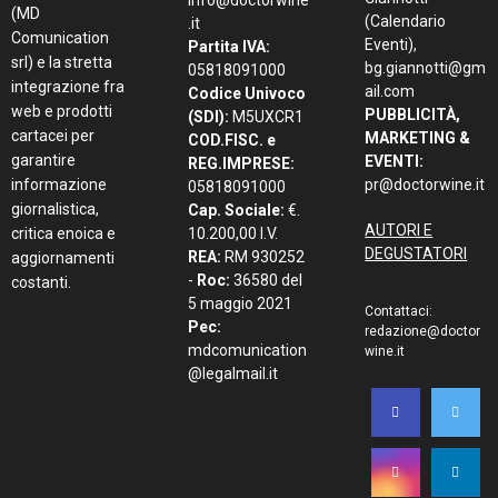
info@doctorwine
(MD
(Calendario
.it
Comunication
Eventi),
Partita IVA:
srl) e la stretta
bg.giannotti@gm
05818091000
integrazione fra
ail.com
Codice Univoco
web e prodotti
PUBBLICITÀ,
(SDI):
M5UXCR1
cartacei per
MARKETING &
COD.FISC. e
garantire
EVENTI:
REG.IMPRESE:
informazione
pr@doctorwine.it
05818091000
giornalistica,
Cap. Sociale:
€.
AUTORI E
critica enoica e
10.200,00 I.V.
DEGUSTATORI
REA:
RM 930252
aggiornamenti
-
Roc:
36580 del
costanti.
5 maggio 2021
Contattaci:
Pec:
redazione@doctor
mdcomunication
wine.it
@legalmail.it