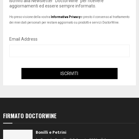
Iscriviti alla Newsletter "DoctorWine" per ricevere
aggiornamenti ed essere sempre informato.
Ho preso visione della vostra
Informativa Privacy
e presto il consenso al trattamento
dei miei dati personali per restare aggiornato su prodotti e servizi DoctorWine.
Email Address
FIRMATO DOCTORWINE
Bonilli e Petrini