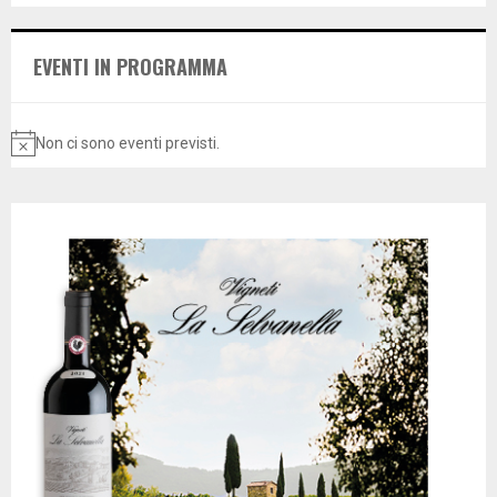
E
h
f
A
EVENTI IN PROGRAMMA
o
r
R
:
C
Non ci sono eventi previsti.
N
o
H
t
i
c
e