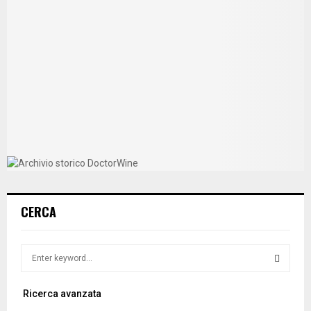
CERCA
S
e
a
S
Ricerca avanzata
r
c