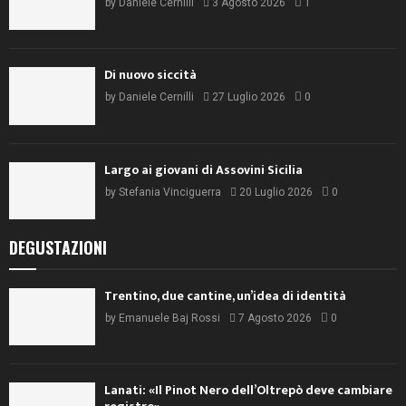
by
Daniele Cernilli
3 Agosto 2026
1
Di nuovo siccità
by
Daniele Cernilli
27 Luglio 2026
0
Largo ai giovani di Assovini Sicilia
by
Stefania Vinciguerra
20 Luglio 2026
0
DEGUSTAZIONI
Trentino, due cantine, un’idea di identità
by
Emanuele Baj Rossi
7 Agosto 2026
0
Lanati: «Il Pinot Nero dell’Oltrepò deve cambiare