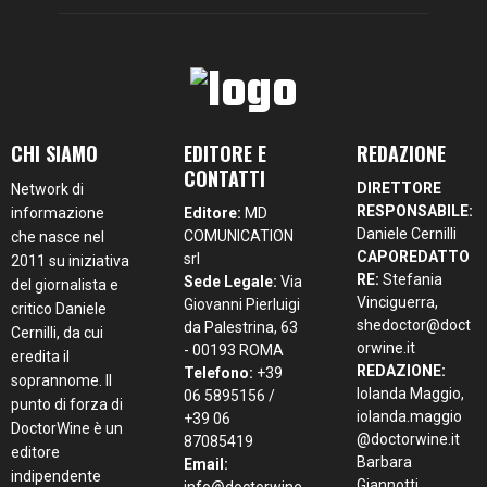
CHI SIAMO
EDITORE E
REDAZIONE
CONTATTI
DIRETTORE
Network di
RESPONSABILE:
informazione
Editore:
MD
Daniele Cernilli
COMUNICATION
che nasce nel
CAPOREDATTO
srl
2011 su iniziativa
RE:
Stefania
Sede Legale:
Via
del giornalista e
Vinciguerra,
Giovanni Pierluigi
critico Daniele
shedoctor@doct
da Palestrina, 63
Cernilli, da cui
orwine.it
- 00193 ROMA
eredita il
REDAZIONE:
Telefono:
+39
soprannome. Il
Iolanda Maggio,
06 5895156 /
punto di forza di
iolanda.maggio
+39 06
DoctorWine è un
@doctorwine.it
87085419
editore
Barbara
Email:
indipendente
Giannotti