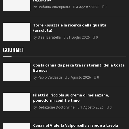
registro»
by
Stefania Vinciguerra
4 Agosto 2026
0
Torre Rosazza e la ricerca della qualità
(assoluta)
by
Sissi Baratella
31 Luglio 2026
0
GOURMET
Con la canna da pesca tra i ristoranti della Costa
Etrusca
by
Paolo Valdastri
5 Agosto 2026
0
Filetti di ricciola su crema di melanzane,
pomodorini confit e timo
by
Redazione DoctorWine
1 Agosto 2026
0
Cena nel Viale, la Valpolicella si siede a tavola