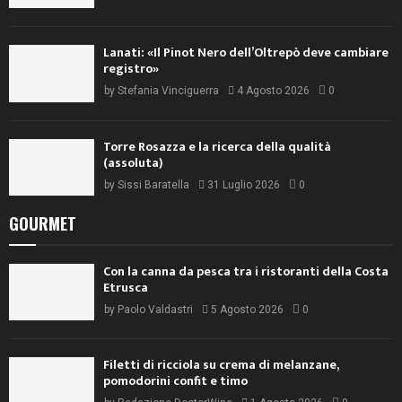
Lanati: «Il Pinot Nero dell’Oltrepò deve cambiare
registro»
by
Stefania Vinciguerra
4 Agosto 2026
0
Torre Rosazza e la ricerca della qualità
(assoluta)
by
Sissi Baratella
31 Luglio 2026
0
GOURMET
Con la canna da pesca tra i ristoranti della Costa
Etrusca
by
Paolo Valdastri
5 Agosto 2026
0
Filetti di ricciola su crema di melanzane,
pomodorini confit e timo