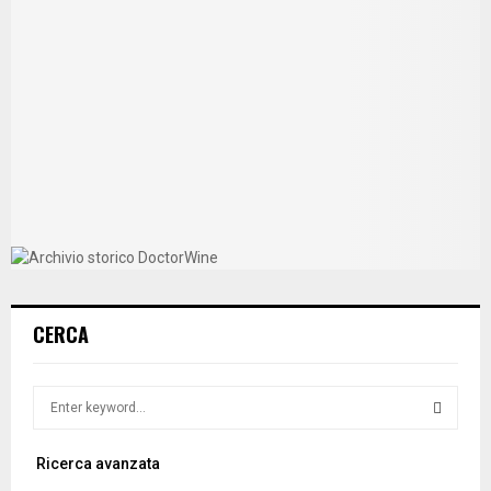
CERCA
S
e
a
S
Ricerca avanzata
r
c