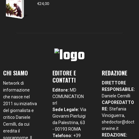
€
24,00
CHI SIAMO
EDITORE E
REDAZIONE
CONTATTI
DIRETTORE
Network di
RESPONSABILE:
informazione
Editore:
MD
Daniele Cernilli
COMUNICATION
che nasce nel
CAPOREDATTO
srl
2011 su iniziativa
RE:
Stefania
Sede Legale:
Via
del giornalista e
Vinciguerra,
Giovanni Pierluigi
critico Daniele
shedoctor@doct
da Palestrina, 63
Cernilli, da cui
orwine.it
- 00193 ROMA
eredita il
REDAZIONE:
Telefono:
+39
soprannome. Il