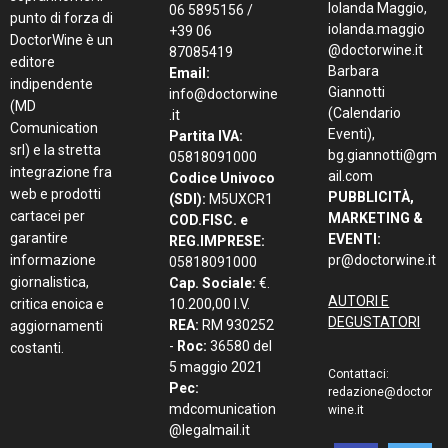
Iolanda Maggio,
06 5895156 /
punto di forza di
iolanda.maggio
+39 06
DoctorWine è un
@doctorwine.it
87085419
editore
Barbara
Email:
indipendente
Giannotti
info@doctorwine
(MD
(Calendario
.it
Comunication
Eventi),
Partita IVA:
srl) e la stretta
bg.giannotti@gm
05818091000
integrazione fra
ail.com
Codice Univoco
web e prodotti
PUBBLICITÀ,
(SDI):
M5UXCR1
cartacei per
MARKETING &
COD.FISC. e
garantire
EVENTI:
REG.IMPRESE:
informazione
pr@doctorwine.it
05818091000
giornalistica,
Cap. Sociale:
€.
AUTORI E
critica enoica e
10.200,00 I.V.
DEGUSTATORI
REA:
RM 930252
aggiornamenti
-
Roc:
36580 del
costanti.
5 maggio 2021
Contattaci:
Pec:
redazione@doctor
mdcomunication
wine.it
@legalmail.it