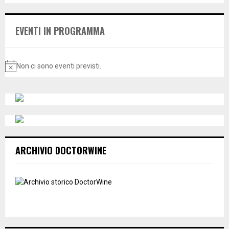
E
h
f
A
EVENTI IN PROGRAMMA
o
r
R
:
C
Non ci sono eventi previsti.
N
o
H
t
i
c
e
ARCHIVIO DOCTORWINE