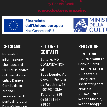
CHI SIAMO
EDITORE E
REDAZIONE
CONTATTI
DIRETTORE
Network di
RESPONSABILE:
informazione
Editore:
MD
Daniele Cernilli
COMUNICATION
che nasce nel
CAPOREDATTO
srl
2011 su iniziativa
RE:
Stefania
Sede Legale:
Via
del giornalista e
Vinciguerra,
Giovanni Pierluigi
critico Daniele
shedoctor@doct
da Palestrina, 63
Cernilli, da cui
orwine.it
- 00193 ROMA
eredita il
REDAZIONE:
Telefono:
+39
soprannome. Il
Iolanda Maggio,
06 5895156 /
punto di forza di
iolanda.maggio
+39 06
DoctorWine è un