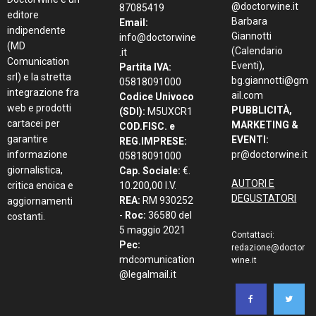
@doctorwine.it
87085419
editore
Barbara
Email:
indipendente
Giannotti
info@doctorwine
(MD
(Calendario
.it
Comunication
Eventi),
Partita IVA:
srl) e la stretta
bg.giannotti@gm
05818091000
integrazione fra
ail.com
Codice Univoco
web e prodotti
PUBBLICITÀ,
(SDI):
M5UXCR1
cartacei per
MARKETING &
COD.FISC. e
garantire
EVENTI:
REG.IMPRESE:
informazione
pr@doctorwine.it
05818091000
giornalistica,
Cap. Sociale:
€.
AUTORI E
critica enoica e
10.200,00 I.V.
DEGUSTATORI
REA:
RM 930252
aggiornamenti
-
Roc:
36580 del
costanti.
5 maggio 2021
Contattaci:
Pec:
redazione@doctor
mdcomunication
wine.it
@legalmail.it