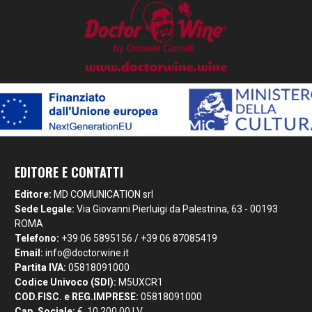
EDITORE E CONTATTI
Editore:
MD COMUNICATION srl
Sede Legale:
Via Giovanni Pierluigi da Palestrina, 63 - 00193
ROMA
Telefono:
+39 06 5895156 / +39 06 87085419
Email:
info@doctorwine.it
Partita IVA:
05818091000
Codice Univoco (SDI):
M5UXCR1
COD.FISC. e REG.IMPRESE:
05818091000
Cap. Sociale:
€. 10.200,00 I.V.