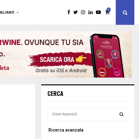
0
TALIANO
CERCA
S
e
a
S
Ricerca avanzata
r
c