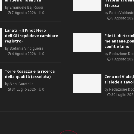
un’idea di identità
ristoranti dell
Etrusca
by
Emanuele Baj Rossi
7 Agosto 2026
0
by
Paolo Valdastr
5 Agosto 202
Lanati: «Il Pinot Nero
dell’Oltrepò deve cambiare
Filetti di ricci
registro»
melanzane, po
confit e timo
by
Stefania Vinciguerra
4 Agosto 2026
0
by
Redazione Do
1 Agosto 202
Torre Rosazza e la ricerca
della qualità (assoluta)
Cena nel Viale, 
si siede a tavo
by
Sissi Baratella
31 Luglio 2026
0
by
Redazione Do
30 Luglio 202