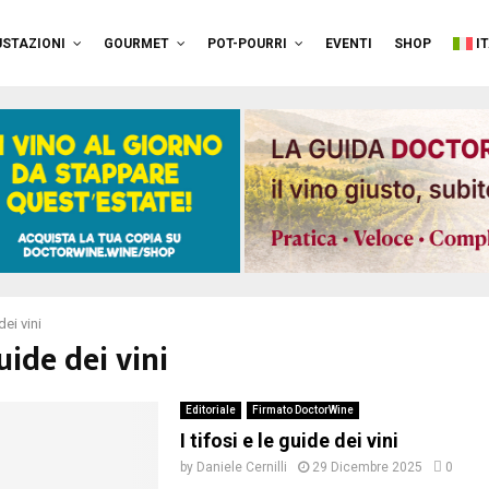
STAZIONI
GOURMET
POT-POURRI
EVENTI
SHOP
I
ei vini
uide dei vini
Editoriale
Firmato DoctorWine
I tifosi e le guide dei vini
by
Daniele Cernilli
29 Dicembre 2025
0