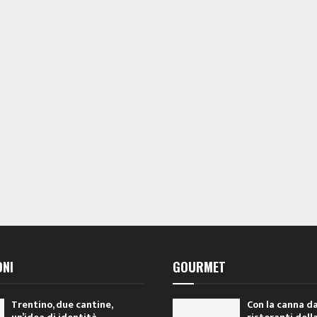
ONI
GOURMET
Trentino, due cantine,
Con la canna da