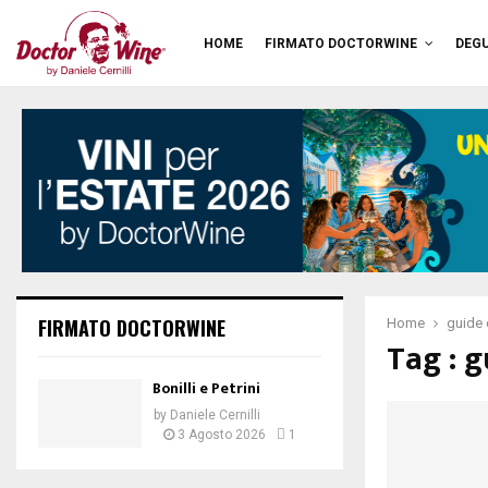
HOME
FIRMATO DOCTORWINE
DEGU
FIRMATO DOCTORWINE
Home
guide d
Tag : g
Bonilli e Petrini
by
Daniele Cernilli
3 Agosto 2026
1