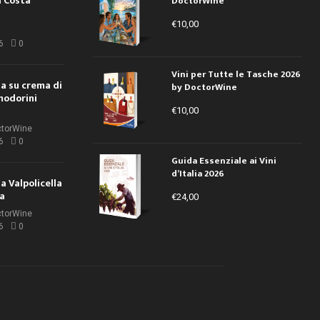
a Costa
DoctorWine
€
10,00
i
6
0
Vini per Tutte le Tasche 2026
ola su crema di
by DoctorWine
modorini
€
10,00
ctorWine
6
0
Guida Essenziale ai Vini
d’Italia 2026
la Valpolicella
la
€
24,00
ctorWine
6
0