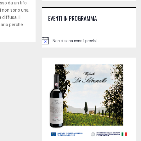
E
sso da un tifo
h
emi non sono una
f
A
EVENTI IN PROGRAMMA
diffusa, il
o
sario perché
r
R
:
C
Non ci sono eventi previsti.
N
o
H
t
i
c
e