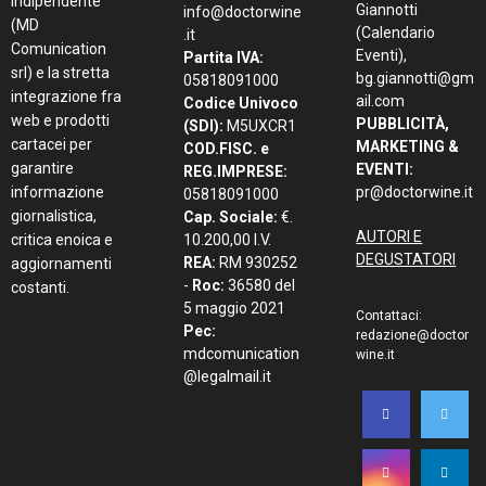
indipendente
Giannotti
info@doctorwine
(MD
(Calendario
.it
Comunication
Eventi),
Partita IVA:
srl) e la stretta
bg.giannotti@gm
05818091000
integrazione fra
ail.com
Codice Univoco
web e prodotti
PUBBLICITÀ,
(SDI):
M5UXCR1
cartacei per
MARKETING &
COD.FISC. e
garantire
EVENTI:
REG.IMPRESE:
informazione
pr@doctorwine.it
05818091000
giornalistica,
Cap. Sociale:
€.
AUTORI E
critica enoica e
10.200,00 I.V.
DEGUSTATORI
REA:
RM 930252
aggiornamenti
-
Roc:
36580 del
costanti.
5 maggio 2021
Contattaci:
Pec:
redazione@doctor
mdcomunication
wine.it
@legalmail.it