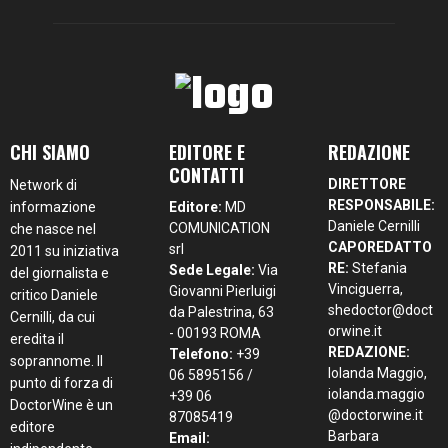
CHI SIAMO
EDITORE E
REDAZIONE
CONTATTI
DIRETTORE
Network di
RESPONSABILE:
informazione
Editore:
MD
Daniele Cernilli
COMUNICATION
che nasce nel
CAPOREDATTO
srl
2011 su iniziativa
RE:
Stefania
Sede Legale:
Via
del giornalista e
Vinciguerra,
Giovanni Pierluigi
critico Daniele
shedoctor@doct
da Palestrina, 63
Cernilli, da cui
orwine.it
- 00193 ROMA
eredita il
REDAZIONE:
Telefono:
+39
soprannome. Il
Iolanda Maggio,
06 5895156 /
punto di forza di
iolanda.maggio
+39 06
DoctorWine è un
@doctorwine.it
87085419
editore
Barbara
Email: