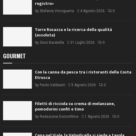
registro»
by
Stefania Vinciguerra
4 Agosto 2026
0
Torre Rosazza e la ricerca della qualità
(assoluta)
by
Sissi Baratella
31 Luglio 2026
0
GOURMET
Con la canna da pesca tra i ristoranti della Costa
Etrusca
by
Paolo Valdastri
5 Agosto 2026
0
Filetti di ricciola su crema di melanzane,
pomodorini confit e timo
by
Redazione DoctorWine
1 Agosto 2026
0
Cena nel Viale, la Valpolicella si siede a tavola