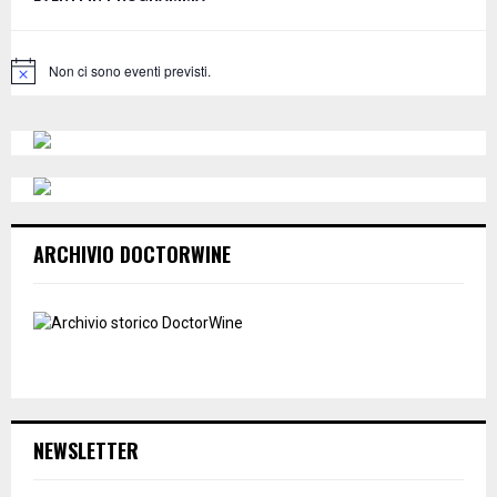
r
R
:
C
Non ci sono eventi previsti.
N
o
H
t
i
c
e
ARCHIVIO DOCTORWINE
NEWSLETTER