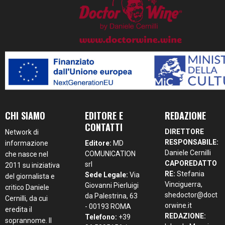
CHI SIAMO
EDITORE E
REDAZIONE
CONTATTI
DIRETTORE
Network di
RESPONSABILE:
informazione
Editore:
MD
Daniele Cernilli
COMUNICATION
che nasce nel
CAPOREDATTO
srl
2011 su iniziativa
RE:
Stefania
Sede Legale:
Via
del giornalista e
Vinciguerra,
Giovanni Pierluigi
critico Daniele
shedoctor@doct
da Palestrina, 63
Cernilli, da cui
orwine.it
- 00193 ROMA
eredita il
REDAZIONE:
Telefono:
+39
soprannome. Il