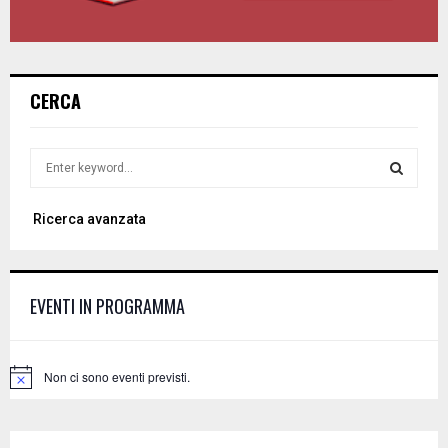
CERCA
S
e
a
S
Ricerca avanzata
r
c
E
h
f
A
EVENTI IN PROGRAMMA
o
r
R
:
C
Non ci sono eventi previsti.
N
o
H
t
i
c