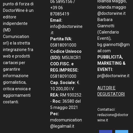
Iolanda Maggio,
06 5895156 /
punto di forza di
iolanda.maggio
+39 06
DoctorWine è un
@doctorwine.it
87085419
editore
Barbara
Email:
indipendente
Giannotti
info@doctorwine
(MD
(Calendario
.it
Comunication
Eventi),
Partita IVA:
srl) e la stretta
bg.giannotti@gm
05818091000
integrazione fra
ail.com
Codice Univoco
web e prodotti
PUBBLICITÀ,
(SDI):
M5UXCR1
cartacei per
MARKETING &
COD.FISC. e
garantire
EVENTI:
REG.IMPRESE:
informazione
pr@doctorwine.it
05818091000
giornalistica,
Cap. Sociale:
€.
AUTORI E
critica enoica e
10.200,00 I.V.
DEGUSTATORI
REA:
RM 930252
aggiornamenti
-
Roc:
36580 del
costanti.
5 maggio 2021
Contattaci:
Pec:
redazione@doctor
mdcomunication
wine.it
@legalmail.it