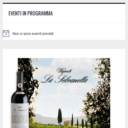
h
f
A
EVENTI IN PROGRAMMA
o
r
R
:
C
Non ci sono eventi previsti.
N
o
H
t
i
c
e