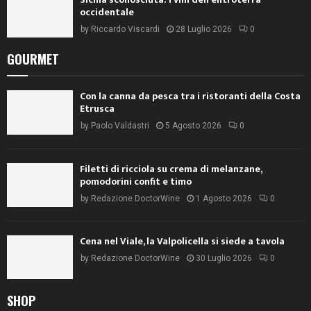
occidentale
by
Riccardo Viscardi
28 Luglio 2026
0
GOURMET
Con la canna da pesca tra i ristoranti della Costa
Etrusca
by
Paolo Valdastri
5 Agosto 2026
0
Filetti di ricciola su crema di melanzane,
pomodorini confit e timo
by
Redazione DoctorWine
1 Agosto 2026
0
Cena nel Viale, la Valpolicella si siede a tavola
by
Redazione DoctorWine
30 Luglio 2026
0
SHOP