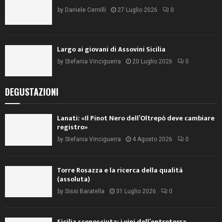
by
Daniele Cernilli
27 Luglio 2026
0
Largo ai giovani di Assovini Sicilia
by
Stefania Vinciguerra
20 Luglio 2026
0
DEGUSTAZIONI
Lanati: «Il Pinot Nero dell’Oltrepò deve cambiare
registro»
by
Stefania Vinciguerra
4 Agosto 2026
0
Torre Rosazza e la ricerca della qualità
(assoluta)
by
Sissi Baratella
31 Luglio 2026
0
Sicilia sconosciuta: i vini dell’entroterra