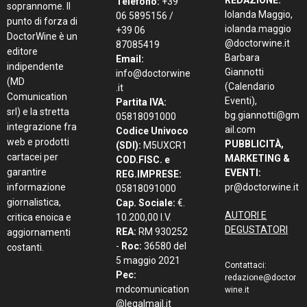
Telefono:
+39
soprannome. Il
Iolanda Maggio,
06 5895156 /
punto di forza di
iolanda.maggio
+39 06
DoctorWine è un
@doctorwine.it
87085419
editore
Barbara
Email:
indipendente
Giannotti
info@doctorwine
(MD
(Calendario
.it
Comunication
Eventi),
Partita IVA:
srl) e la stretta
bg.giannotti@gm
05818091000
integrazione fra
ail.com
Codice Univoco
web e prodotti
PUBBLICITÀ,
(SDI):
M5UXCR1
cartacei per
MARKETING &
COD.FISC. e
garantire
EVENTI:
REG.IMPRESE:
informazione
pr@doctorwine.it
05818091000
giornalistica,
Cap. Sociale:
€.
AUTORI E
critica enoica e
10.200,00 I.V.
DEGUSTATORI
REA:
RM 930252
aggiornamenti
-
Roc:
36580 del
costanti.
5 maggio 2021
Contattaci:
Pec:
redazione@doctor
mdcomunication
wine.it
@legalmail.it