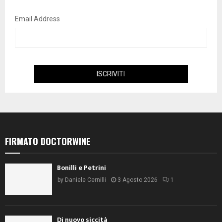
Email Address
FIRMATO DOCTORWINE
Bonilli e Petrini
by
Daniele Cernilli
3 Agosto 2026
1
Di nuovo siccità