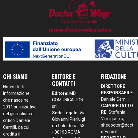
CHI SIAMO
EDITORE E
REDAZIONE
CONTATTI
DIRETTORE
Network di
RESPONSABILE:
informazione
Editore:
MD
Daniele Cernilli
COMUNICATION
che nasce nel
CAPOREDATTO
srl
2011 su iniziativa
RE:
Stefania
Sede Legale:
Via
del giornalista e
Vinciguerra,
Giovanni Pierluigi
critico Daniele
shedoctor@doct
da Palestrina, 63
Cernilli, da cui
orwine.it
- 00193 ROMA
eredita il
REDAZIONE: