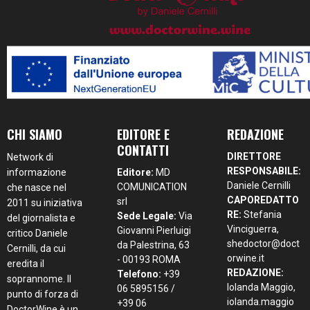
CHI SIAMO
EDITORE E
REDAZIONE
CONTATTI
DIRETTORE
Network di
RESPONSABILE:
informazione
Editore:
MD
Daniele Cernilli
COMUNICATION
che nasce nel
CAPOREDATTO
srl
2011 su iniziativa
RE:
Stefania
Sede Legale:
Via
del giornalista e
Vinciguerra,
Giovanni Pierluigi
critico Daniele
shedoctor@doct
da Palestrina, 63
Cernilli, da cui
orwine.it
- 00193 ROMA
eredita il
REDAZIONE:
Telefono:
+39
soprannome. Il
Iolanda Maggio,
06 5895156 /
punto di forza di
iolanda.maggio
+39 06
DoctorWine è un