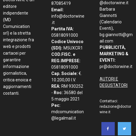
@doctorwine.it
87085419
editore
Barbara
Email:
indipendente
Giannotti
info@doctorwine
(MD
(Calendario
.it
Comunication
Eventi),
Partita IVA:
srl) e la stretta
bg.giannotti@gm
05818091000
integrazione fra
ail.com
Codice Univoco
web e prodotti
PUBBLICITÀ,
(SDI):
M5UXCR1
cartacei per
MARKETING &
COD.FISC. e
garantire
EVENTI:
REG.IMPRESE:
informazione
pr@doctorwine.it
05818091000
giornalistica,
Cap. Sociale:
€.
AUTORI E
critica enoica e
10.200,00 I.V.
DEGUSTATORI
REA:
RM 930252
aggiornamenti
-
Roc:
36580 del
costanti.
5 maggio 2021
Contattaci:
Pec:
redazione@doctor
mdcomunication
wine.it
@legalmail.it