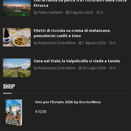
Con la canna da pesca tra i ristoranti della Costa
Etrusca
by
Paolo Valdastri
5 Agosto 2026
0
Filetti di ricciola su crema di melanzane,
pomodorini confit e timo
by
Redazione DoctorWine
1 Agosto 2026
0
Cena nel Viale, la Valpolicella si siede a tavola
by
Redazione DoctorWine
30 Luglio 2026
0
SHOP
Vini per l'Estate 2026 by DoctorWine
€
10,00