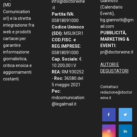
Giannotti
info@doctorwine
(MD
(Calendario
.it
Comunication
Eventi),
Partita IVA:
srl) e la stretta
bg.giannotti@gm
05818091000
integrazione fra
ail.com
Codice Univoco
web e prodotti
PUBBLICITÀ,
(SDI):
M5UXCR1
cartacei per
MARKETING &
COD.FISC. e
garantire
EVENTI:
REG.IMPRESE:
informazione
pr@doctorwine.it
05818091000
giornalistica,
Cap. Sociale:
€.
AUTORI E
critica enoica e
10.200,00 I.V.
DEGUSTATORI
REA:
RM 930252
aggiornamenti
-
Roc:
36580 del
costanti.
5 maggio 2021
Contattaci:
Pec:
redazione@doctor
mdcomunication
wine.it
@legalmail.it