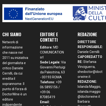
CHI SIAMO
EDITORE E
REDAZIONE
CONTATTI
DIRETTORE
Network di
RESPONSABILE:
informazione
Editore:
MD
Daniele Cernilli
COMUNICATION
che nasce nel
CAPOREDATTO
srl
2011 su iniziativa
RE:
Stefania
Sede Legale:
Via
del giornalista e
Vinciguerra,
Giovanni Pierluigi
critico Daniele
shedoctor@doct
da Palestrina, 63
Cernilli, da cui
orwine.it
- 00193 ROMA
eredita il
REDAZIONE:
Telefono:
+39
soprannome. Il
Iolanda Maggio,
06 5895156 /
punto di forza di
iolanda.maggio
+39 06
DoctorWine è un
@doctorwine.it
87085419
editore
Barbara
Email:
indipendente