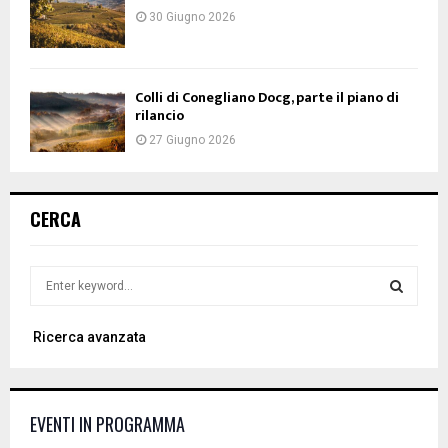
30 Giugno 2026
Colli di Conegliano Docg, parte il piano di
rilancio
27 Giugno 2026
CERCA
S
e
a
S
Ricerca avanzata
r
c
E
h
f
A
EVENTI IN PROGRAMMA
o
r
R