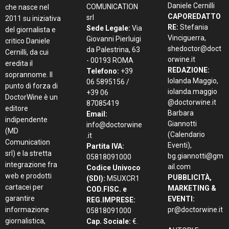
Daniele Cernilli
COMUNICATION
che nasce nel
CAPOREDATTO
srl
2011 su iniziativa
RE:
Stefania
Sede Legale:
Via
del giornalista e
Vinciguerra,
Giovanni Pierluigi
critico Daniele
shedoctor@doct
da Palestrina, 63
Cernilli, da cui
orwine.it
- 00193 ROMA
eredita il
REDAZIONE:
Telefono:
+39
soprannome. Il
Iolanda Maggio,
06 5895156 /
punto di forza di
iolanda.maggio
+39 06
DoctorWine è un
@doctorwine.it
87085419
editore
Barbara
Email:
indipendente
Giannotti
info@doctorwine
(MD
(Calendario
.it
Comunication
Eventi),
Partita IVA:
srl) e la stretta
bg.giannotti@gm
05818091000
integrazione fra
ail.com
Codice Univoco
web e prodotti
PUBBLICITÀ,
(SDI):
M5UXCR1
cartacei per
MARKETING &
COD.FISC. e
garantire
EVENTI:
REG.IMPRESE:
informazione
pr@doctorwine.it
05818091000
giornalistica,
Cap. Sociale:
€.