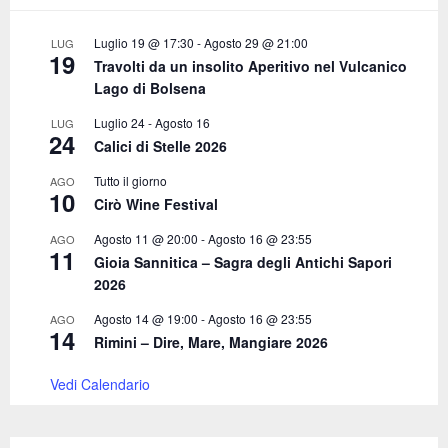
:
C
Luglio 19 @ 17:30
-
Agosto 29 @ 21:00
LUG
19
Travolti da un insolito Aperitivo nel Vulcanico
H
Lago di Bolsena
Luglio 24
-
Agosto 16
LUG
24
Calici di Stelle 2026
Tutto il giorno
AGO
10
Cirò Wine Festival
Agosto 11 @ 20:00
-
Agosto 16 @ 23:55
AGO
11
Gioia Sannitica – Sagra degli Antichi Sapori
2026
Agosto 14 @ 19:00
-
Agosto 16 @ 23:55
AGO
14
Rimini – Dire, Mare, Mangiare 2026
Vedi Calendario