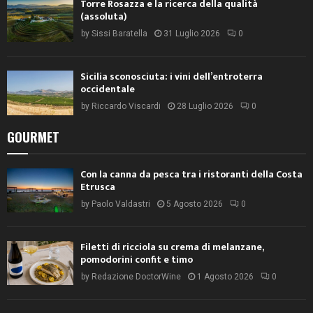
Torre Rosazza e la ricerca della qualità
(assoluta)
by
Sissi Baratella
31 Luglio 2026
0
Sicilia sconosciuta: i vini dell’entroterra
occidentale
by
Riccardo Viscardi
28 Luglio 2026
0
GOURMET
Con la canna da pesca tra i ristoranti della Costa
Etrusca
by
Paolo Valdastri
5 Agosto 2026
0
Filetti di ricciola su crema di melanzane,
pomodorini confit e timo
by
Redazione DoctorWine
1 Agosto 2026
0