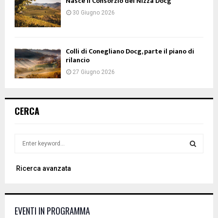
Nasce il Consorzio del Nizza Docg
30 Giugno 2026
Colli di Conegliano Docg, parte il piano di
rilancio
27 Giugno 2026
CERCA
S
e
a
S
Ricerca avanzata
r
c
E
h
f
A
EVENTI IN PROGRAMMA
o