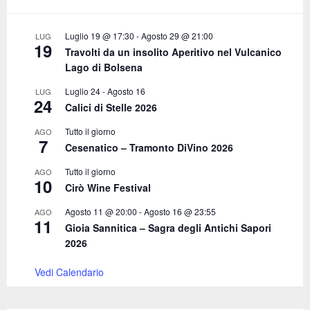
r
R
:
C
Luglio 19 @ 17:30
-
Agosto 29 @ 21:00
LUG
19
Travolti da un insolito Aperitivo nel Vulcanico
H
Lago di Bolsena
Luglio 24
-
Agosto 16
LUG
24
Calici di Stelle 2026
Tutto il giorno
AGO
7
Cesenatico – Tramonto DiVino 2026
Tutto il giorno
AGO
10
Cirò Wine Festival
Agosto 11 @ 20:00
-
Agosto 16 @ 23:55
AGO
11
Gioia Sannitica – Sagra degli Antichi Sapori
2026
Vedi Calendario