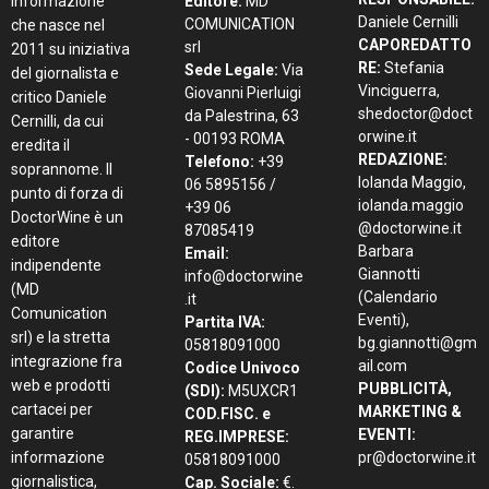
informazione
Editore:
MD
Daniele Cernilli
COMUNICATION
che nasce nel
CAPOREDATTO
srl
2011 su iniziativa
RE:
Stefania
Sede Legale:
Via
del giornalista e
Vinciguerra,
Giovanni Pierluigi
critico Daniele
shedoctor@doct
da Palestrina, 63
Cernilli, da cui
orwine.it
- 00193 ROMA
eredita il
REDAZIONE:
Telefono:
+39
soprannome. Il
Iolanda Maggio,
06 5895156 /
punto di forza di
iolanda.maggio
+39 06
DoctorWine è un
@doctorwine.it
87085419
editore
Barbara
Email:
indipendente
Giannotti
info@doctorwine
(MD
(Calendario
.it
Comunication
Eventi),
Partita IVA:
srl) e la stretta
bg.giannotti@gm
05818091000
integrazione fra
ail.com
Codice Univoco
web e prodotti
PUBBLICITÀ,
(SDI):
M5UXCR1
cartacei per
MARKETING &
COD.FISC. e
garantire
EVENTI:
REG.IMPRESE:
informazione
pr@doctorwine.it
05818091000
giornalistica,
Cap. Sociale:
€.