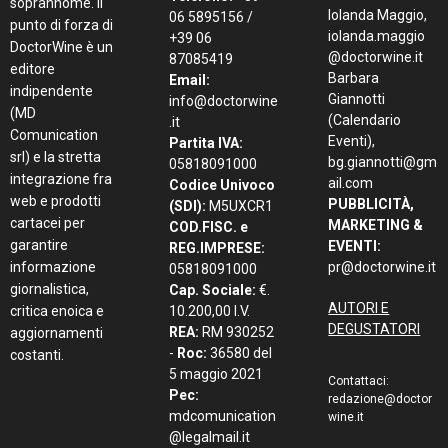
soprannome. Il
Iolanda Maggio,
06 5895156 /
punto di forza di
iolanda.maggio
+39 06
DoctorWine è un
@doctorwine.it
87085419
editore
Barbara
Email:
indipendente
Giannotti
info@doctorwine
(MD
(Calendario
.it
Comunication
Eventi),
Partita IVA:
srl) e la stretta
bg.giannotti@gm
05818091000
integrazione fra
ail.com
Codice Univoco
web e prodotti
PUBBLICITÀ,
(SDI):
M5UXCR1
cartacei per
MARKETING &
COD.FISC. e
garantire
EVENTI:
REG.IMPRESE:
informazione
pr@doctorwine.it
05818091000
giornalistica,
Cap. Sociale:
€.
AUTORI E
critica enoica e
10.200,00 I.V.
DEGUSTATORI
REA:
RM 930252
aggiornamenti
-
Roc:
36580 del
costanti.
5 maggio 2021
Contattaci:
Pec:
redazione@doctor
mdcomunication
wine.it
@legalmail.it