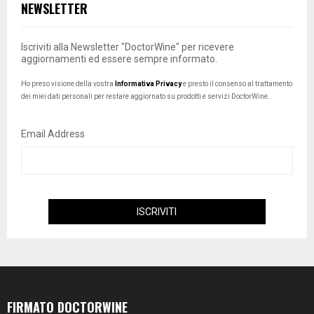
NEWSLETTER
Iscriviti alla Newsletter "DoctorWine" per ricevere
aggiornamenti ed essere sempre informato.
Ho preso visione della vostra
Informativa Privacy
e presto il consenso al trattamento
dei miei dati personali per restare aggiornato su prodotti e servizi DoctorWine.
Email Address
FIRMATO DOCTORWINE