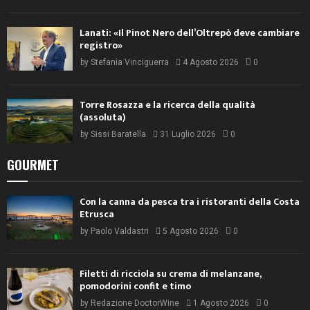
Lanati: «Il Pinot Nero dell’Oltrepò deve cambiare
registro»
by
Stefania Vinciguerra
4 Agosto 2026
0
Torre Rosazza e la ricerca della qualità
(assoluta)
by
Sissi Baratella
31 Luglio 2026
0
GOURMET
Con la canna da pesca tra i ristoranti della Costa
Etrusca
by
Paolo Valdastri
5 Agosto 2026
0
Filetti di ricciola su crema di melanzane,
pomodorini confit e timo
by
Redazione DoctorWine
1 Agosto 2026
0