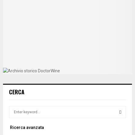
CERCA
S
e
a
S
Ricerca avanzata
r
c