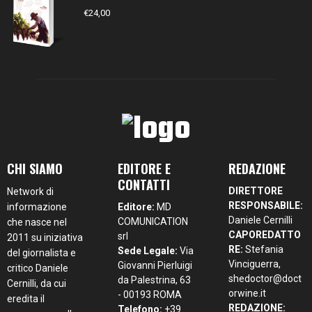
€
24,00
CHI SIAMO
EDITORE E
REDAZIONE
CONTATTI
DIRETTORE
Network di
RESPONSABILE:
informazione
Editore:
MD
Daniele Cernilli
COMUNICATION
che nasce nel
CAPOREDATTO
srl
2011 su iniziativa
RE:
Stefania
Sede Legale:
Via
del giornalista e
Vinciguerra,
Giovanni Pierluigi
critico Daniele
shedoctor@doct
da Palestrina, 63
Cernilli, da cui
orwine.it
- 00193 ROMA
eredita il
REDAZIONE:
Telefono:
+39