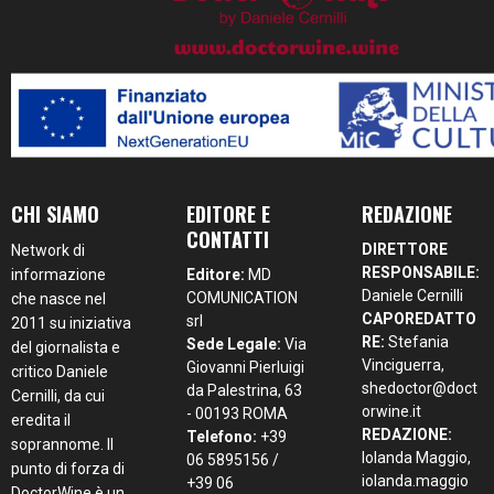
CHI SIAMO
EDITORE E
REDAZIONE
CONTATTI
DIRETTORE
Network di
RESPONSABILE:
informazione
Editore:
MD
Daniele Cernilli
COMUNICATION
che nasce nel
CAPOREDATTO
srl
2011 su iniziativa
RE:
Stefania
Sede Legale:
Via
del giornalista e
Vinciguerra,
Giovanni Pierluigi
critico Daniele
shedoctor@doct
da Palestrina, 63
Cernilli, da cui
orwine.it
- 00193 ROMA
eredita il
REDAZIONE:
Telefono:
+39
soprannome. Il
Iolanda Maggio,
06 5895156 /
punto di forza di
iolanda.maggio
+39 06
DoctorWine è un