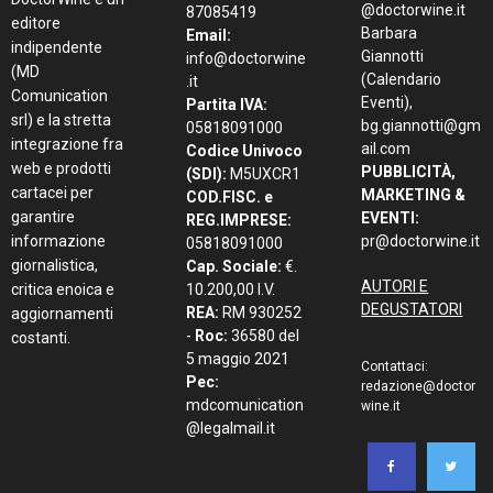
@doctorwine.it
87085419
editore
Barbara
Email:
indipendente
Giannotti
info@doctorwine
(MD
(Calendario
.it
Comunication
Eventi),
Partita IVA:
srl) e la stretta
bg.giannotti@gm
05818091000
integrazione fra
ail.com
Codice Univoco
web e prodotti
PUBBLICITÀ,
(SDI):
M5UXCR1
cartacei per
MARKETING &
COD.FISC. e
garantire
EVENTI:
REG.IMPRESE:
informazione
pr@doctorwine.it
05818091000
giornalistica,
Cap. Sociale:
€.
AUTORI E
critica enoica e
10.200,00 I.V.
DEGUSTATORI
REA:
RM 930252
aggiornamenti
-
Roc:
36580 del
costanti.
5 maggio 2021
Contattaci:
Pec:
redazione@doctor
mdcomunication
wine.it
@legalmail.it