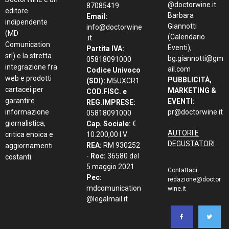
@doctorwine.it
87085419
editore
Barbara
Email:
indipendente
Giannotti
info@doctorwine
(MD
(Calendario
.it
Comunication
Eventi),
Partita IVA:
srl) e la stretta
bg.giannotti@gm
05818091000
integrazione fra
ail.com
Codice Univoco
web e prodotti
PUBBLICITÀ,
(SDI):
M5UXCR1
cartacei per
MARKETING &
COD.FISC. e
garantire
EVENTI:
REG.IMPRESE:
informazione
pr@doctorwine.it
05818091000
giornalistica,
Cap. Sociale:
€.
AUTORI E
critica enoica e
10.200,00 I.V.
DEGUSTATORI
REA:
RM 930252
aggiornamenti
-
Roc:
36580 del
costanti.
5 maggio 2021
Contattaci:
Pec:
redazione@doctor
mdcomunication
wine.it
@legalmail.it