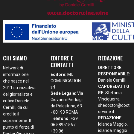
CHI SIAMO
EDITORE E
REDAZIONE
CONTATTI
DIRETTORE
Network di
RESPONSABILE:
informazione
Editore:
MD
Daniele Cernilli
COMUNICATION
che nasce nel
CAPOREDATTO
srl
2011 su iniziativa
RE:
Stefania
Sede Legale:
Via
del giornalista e
Vinciguerra,
Giovanni Pierluigi
critico Daniele
shedoctor@doct
da Palestrina, 63
Cernilli, da cui
orwine.it
- 00193 ROMA
eredita il
REDAZIONE:
Telefono:
+39
soprannome. Il
Iolanda Maggio,
06 5895156 /
punto di forza di
iolanda.maggio
+39 06
DoctorWine è un