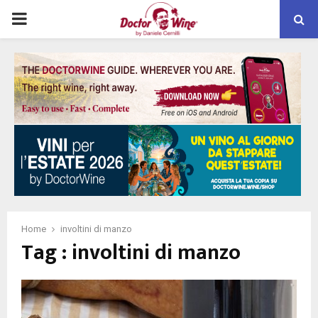
PRIMARY
MENU
Home
involtini di manzo
Tag : involtini di manzo