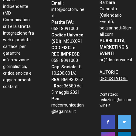
Barbara
Email:
indipendente
Giannotti
info@doctorwine
(MD
(Calendario
.it
Comunication
Eventi),
Partita IVA:
srl) e la stretta
bg.giannotti@gm
05818091000
integrazione fra
ail.com
Codice Univoco
web e prodotti
PUBBLICITÀ,
(SDI):
M5UXCR1
cartacei per
MARKETING &
COD.FISC. e
garantire
EVENTI:
REG.IMPRESE:
informazione
pr@doctorwine.it
05818091000
giornalistica,
Cap. Sociale:
€.
AUTORI E
critica enoica e
10.200,00 I.V.
DEGUSTATORI
REA:
RM 930252
aggiornamenti
-
Roc:
36580 del
costanti.
5 maggio 2021
Contattaci:
Pec:
redazione@doctor
mdcomunication
wine.it
@legalmail.it