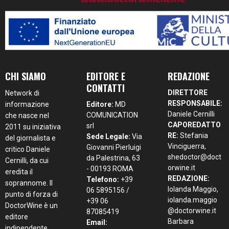
CHI SIAMO
EDITORE E
REDAZIONE
CONTATTI
DIRETTORE
Network di
RESPONSABILE:
informazione
Editore:
MD
Daniele Cernilli
COMUNICATION
che nasce nel
CAPOREDATTO
srl
2011 su iniziativa
RE:
Stefania
Sede Legale:
Via
del giornalista e
Vinciguerra,
Giovanni Pierluigi
critico Daniele
shedoctor@doct
da Palestrina, 63
Cernilli, da cui
orwine.it
- 00193 ROMA
eredita il
REDAZIONE:
Telefono:
+39
soprannome. Il
Iolanda Maggio,
06 5895156 /
punto di forza di
iolanda.maggio
+39 06
DoctorWine è un
@doctorwine.it
87085419
editore
Barbara
Email:
indipendente