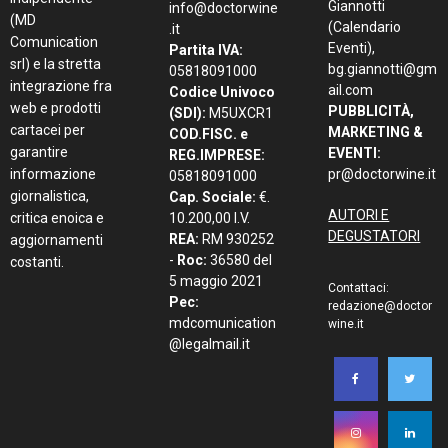
Giannotti
info@doctorwine
(MD
(Calendario
.it
Comunication
Eventi),
Partita IVA:
srl) e la stretta
bg.giannotti@gm
05818091000
integrazione fra
ail.com
Codice Univoco
web e prodotti
PUBBLICITÀ,
(SDI):
M5UXCR1
cartacei per
MARKETING &
COD.FISC. e
garantire
EVENTI:
REG.IMPRESE:
informazione
pr@doctorwine.it
05818091000
giornalistica,
Cap. Sociale:
€.
AUTORI E
critica enoica e
10.200,00 I.V.
DEGUSTATORI
REA:
RM 930252
aggiornamenti
-
Roc:
36580 del
costanti.
5 maggio 2021
Contattaci:
Pec:
redazione@doctor
mdcomunication
wine.it
@legalmail.it