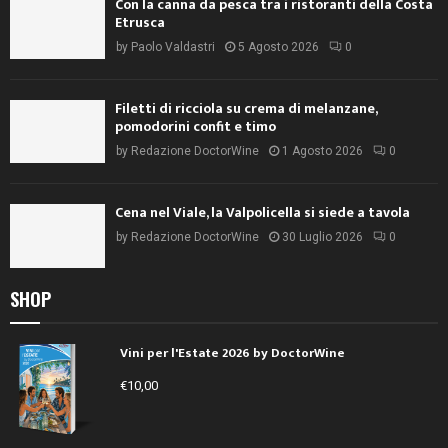
Con la canna da pesca tra i ristoranti della Costa
Etrusca
by
Paolo Valdastri
5 Agosto 2026
0
Filetti di ricciola su crema di melanzane,
pomodorini confit e timo
by
Redazione DoctorWine
1 Agosto 2026
0
Cena nel Viale, la Valpolicella si siede a tavola
by
Redazione DoctorWine
30 Luglio 2026
0
SHOP
Vini per l'Estate 2026 by DoctorWine
€
10,00