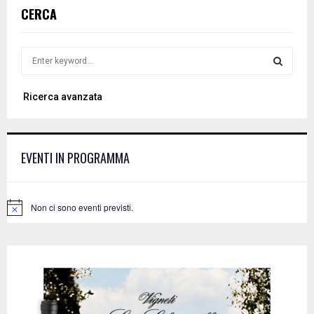
CERCA
S
e
a
S
Ricerca avanzata
r
c
E
h
f
A
EVENTI IN PROGRAMMA
o
r
R
:
C
Non ci sono eventi previsti.
N
o
H
t
i
c
e