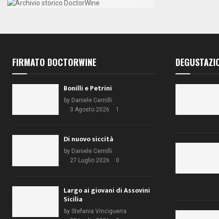
FIRMATO DOCTORWINE
DEGUSTAZI
Bonilli e Petrini
by
Daniele Cernilli
3 Agosto 2026
1
Di nuovo siccità
by
Daniele Cernilli
27 Luglio 2026
0
Largo ai giovani di Assovini
Sicilia
by
Stefania Vinciguerra