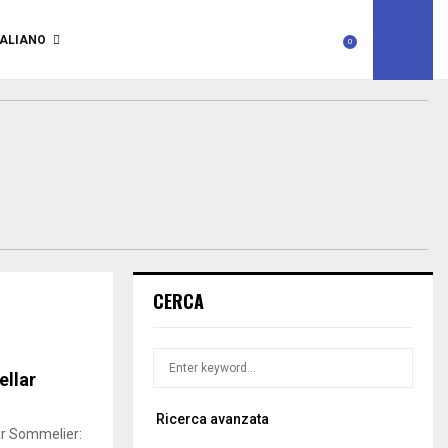
TALIANO
0
CERCA
S
S
ellar
e
a
E
Ricerca avanzata
r
ar Sommelier:
c