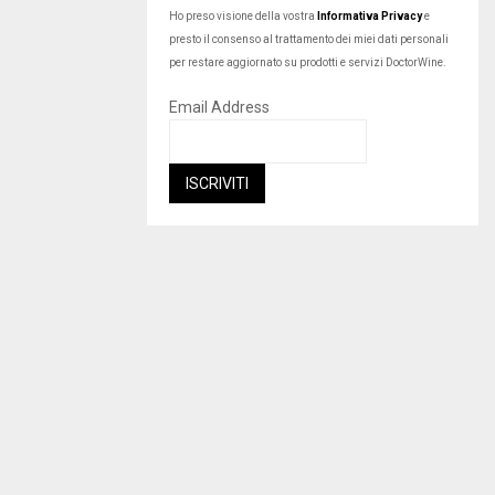
Ho preso visione della vostra
Informativa Privacy
e
presto il consenso al trattamento dei miei dati personali
per restare aggiornato su prodotti e servizi DoctorWine.
Email Address