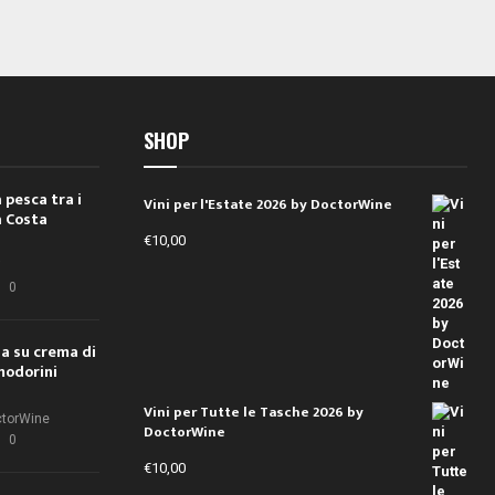
SHOP
 pesca tra i
Vini per l'Estate 2026 by DoctorWine
a Costa
€
10,00
i
0
ola su crema di
modorini
Vini per Tutte le Tasche 2026 by
ctorWine
DoctorWine
0
€
10,00