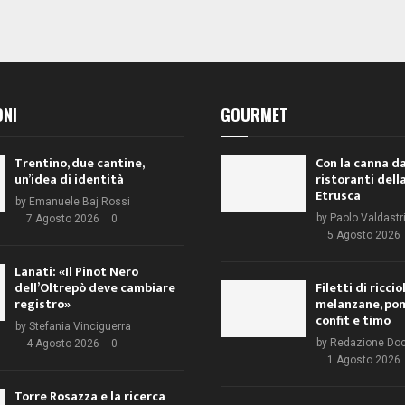
ONI
GOURMET
Trentino, due cantine,
Con la canna da
un’idea di identità
ristoranti dell
Etrusca
by
Emanuele Baj Rossi
by
Paolo Valdastr
7 Agosto 2026
0
5 Agosto 2026
Lanati: «Il Pinot Nero
dell’Oltrepò deve cambiare
Filetti di ricci
registro»
melanzane, po
confit e timo
by
Stefania Vinciguerra
by
Redazione Do
4 Agosto 2026
0
1 Agosto 2026
Torre Rosazza e la ricerca