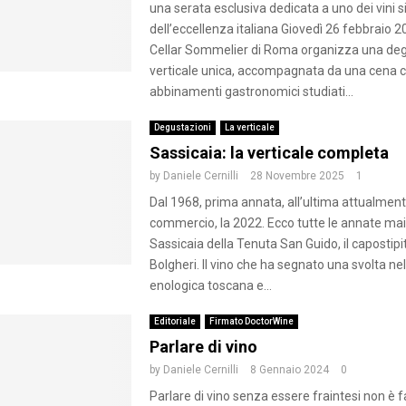
una serata esclusiva dedicata a uno dei vini 
dell’eccellenza italiana Giovedì 26 febbraio 2
Cellar Sommelier di Roma organizza una de
verticale unica, accompagnata da una cena 
abbinamenti gastronomici studiati...
Degustazioni
La verticale
Sassicaia: la verticale completa
by
Daniele Cernilli
28 Novembre 2025
1
Dal 1968, prima annata, all’ultima attualment
commercio, la 2022. Ecco tutte le annate mai
Sassicaia della Tenuta San Guido, il capostipite
Bolgheri. Il vino che ha segnato una svolta ne
enologica toscana e...
Editoriale
Firmato DoctorWine
Parlare di vino
by
Daniele Cernilli
8 Gennaio 2024
0
Parlare di vino senza essere fraintesi non è f