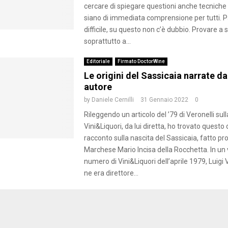
cercare di spiegare questioni anche tecniche
siano di immediata comprensione per tutti. Pa
difficile, su questo non c’è dubbio. Provare a 
soprattutto a...
Editoriale
Firmato DoctorWine
Le origini del Sassicaia narrate da
autore
by
Daniele Cernilli
31 Gennaio 2022
0
Rileggendo un articolo del ’79 di Veronelli sulla
Vini&Liquori, da lui diretta, ho trovato questo 
racconto sulla nascita del Sassicaia, fatto pro
Marchese Mario Incisa della Rocchetta. In un
numero di Vini&Liquori dell’aprile 1979, Luigi 
ne era direttore...