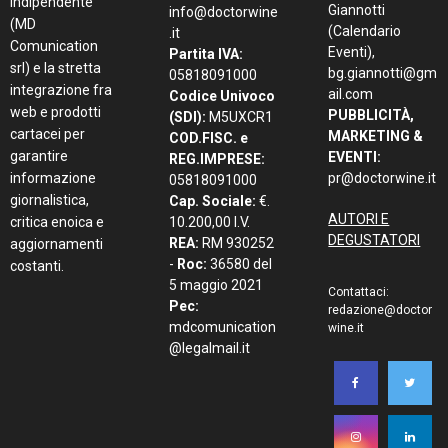
indipendente
Giannotti
info@doctorwine
(MD
(Calendario
.it
Comunication
Eventi),
Partita IVA:
srl) e la stretta
bg.giannotti@gm
05818091000
integrazione fra
ail.com
Codice Univoco
web e prodotti
PUBBLICITÀ,
(SDI):
M5UXCR1
cartacei per
MARKETING &
COD.FISC. e
garantire
EVENTI:
REG.IMPRESE:
informazione
pr@doctorwine.it
05818091000
giornalistica,
Cap. Sociale:
€.
AUTORI E
critica enoica e
10.200,00 I.V.
DEGUSTATORI
REA:
RM 930252
aggiornamenti
-
Roc:
36580 del
costanti.
5 maggio 2021
Contattaci:
Pec:
redazione@doctor
mdcomunication
wine.it
@legalmail.it