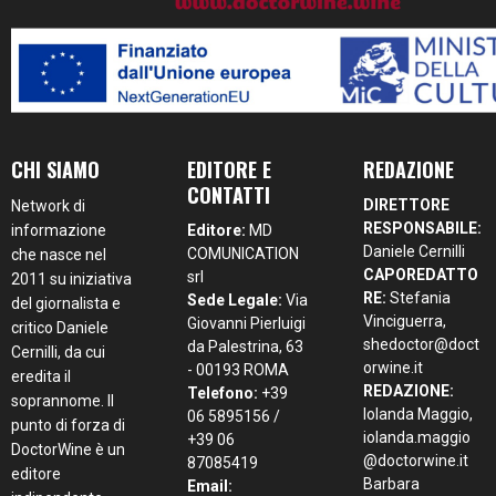
CHI SIAMO
EDITORE E
REDAZIONE
CONTATTI
DIRETTORE
Network di
RESPONSABILE:
informazione
Editore:
MD
Daniele Cernilli
COMUNICATION
che nasce nel
CAPOREDATTO
srl
2011 su iniziativa
RE:
Stefania
Sede Legale:
Via
del giornalista e
Vinciguerra,
Giovanni Pierluigi
critico Daniele
shedoctor@doct
da Palestrina, 63
Cernilli, da cui
orwine.it
- 00193 ROMA
eredita il
REDAZIONE:
Telefono:
+39
soprannome. Il
Iolanda Maggio,
06 5895156 /
punto di forza di
iolanda.maggio
+39 06
DoctorWine è un
@doctorwine.it
87085419
editore
Barbara
Email: