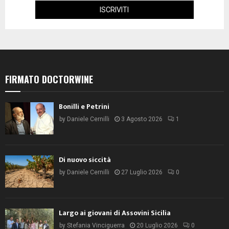
FIRMATO DOCTORWINE
Bonilli e Petrini
by
Daniele Cernilli
3 Agosto 2026
1
Di nuovo siccità
by
Daniele Cernilli
27 Luglio 2026
0
Largo ai giovani di Assovini Sicilia
by
Stefania Vinciguerra
20 Luglio 2026
0