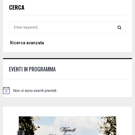
CERCA
S
e
a
S
Ricerca avanzata
r
c
E
h
f
A
EVENTI IN PROGRAMMA
o
r
R
:
C
Non ci sono eventi previsti.
N
o
H
t
i
c
e