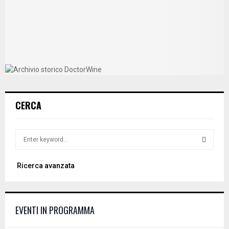
CERCA
S
e
a
S
Ricerca avanzata
r
c
E
h
f
A
EVENTI IN PROGRAMMA
o
r
R