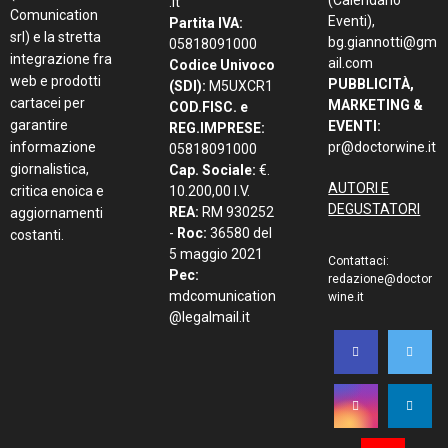
(Calendario
.it
Comunication
Eventi),
Partita IVA:
srl) e la stretta
bg.giannotti@gm
05818091000
integrazione fra
ail.com
Codice Univoco
web e prodotti
PUBBLICITÀ,
(SDI):
M5UXCR1
cartacei per
MARKETING &
COD.FISC. e
garantire
EVENTI:
REG.IMPRESE:
informazione
pr@doctorwine.it
05818091000
giornalistica,
Cap. Sociale:
€.
AUTORI E
critica enoica e
10.200,00 I.V.
DEGUSTATORI
REA:
RM 930252
aggiornamenti
-
Roc:
36580 del
costanti.
5 maggio 2021
Contattaci:
Pec:
redazione@doctor
mdcomunication
wine.it
@legalmail.it