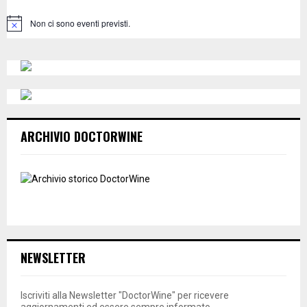
:
C
Non ci sono eventi previsti.
N
o
H
t
i
c
e
ARCHIVIO DOCTORWINE
NEWSLETTER
Iscriviti alla Newsletter "DoctorWine" per ricevere