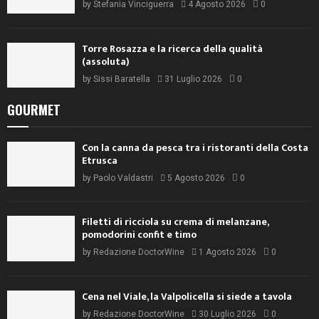
by
Stefania Vinciguerra
4 Agosto 2026
0
Torre Rosazza e la ricerca della qualità
(assoluta)
by
Sissi Baratella
31 Luglio 2026
0
GOURMET
Con la canna da pesca tra i ristoranti della Costa
Etrusca
by
Paolo Valdastri
5 Agosto 2026
0
Filetti di ricciola su crema di melanzane,
pomodorini confit e timo
by
Redazione DoctorWine
1 Agosto 2026
0
Cena nel Viale, la Valpolicella si siede a tavola
by
Redazione DoctorWine
30 Luglio 2026
0