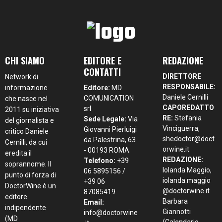
CHI SIAMO
EDITORE E
REDAZIONE
CONTATTI
DIRETTORE
Network di
RESPONSABILE:
informazione
Editore:
MD
Daniele Cernilli
COMUNICATION
che nasce nel
CAPOREDATTO
srl
2011 su iniziativa
RE:
Stefania
Sede Legale:
Via
del giornalista e
Vinciguerra,
Giovanni Pierluigi
critico Daniele
shedoctor@doct
da Palestrina, 63
Cernilli, da cui
orwine.it
- 00193 ROMA
eredita il
REDAZIONE:
Telefono:
+39
soprannome. Il
Iolanda Maggio,
06 5895156 /
punto di forza di
iolanda.maggio
+39 06
DoctorWine è un
@doctorwine.it
87085419
editore
Barbara
Email:
indipendente
Giannotti
info@doctorwine
(MD