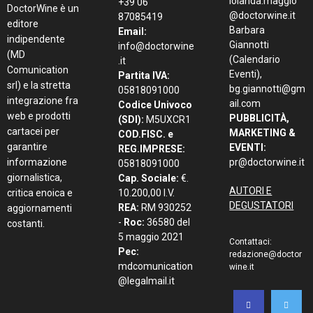
iolanda.maggio
+39 06
DoctorWine è un
@doctorwine.it
87085419
editore
Barbara
Email:
indipendente
Giannotti
info@doctorwine
(MD
(Calendario
.it
Comunication
Eventi),
Partita IVA:
srl) e la stretta
bg.giannotti@gm
05818091000
integrazione fra
ail.com
Codice Univoco
web e prodotti
PUBBLICITÀ,
(SDI):
M5UXCR1
cartacei per
MARKETING &
COD.FISC. e
garantire
EVENTI:
REG.IMPRESE:
informazione
pr@doctorwine.it
05818091000
giornalistica,
Cap. Sociale:
€.
AUTORI E
critica enoica e
10.200,00 I.V.
DEGUSTATORI
REA:
RM 930252
aggiornamenti
-
Roc:
36580 del
costanti.
5 maggio 2021
Contattaci:
Pec:
redazione@doctor
mdcomunication
wine.it
@legalmail.it