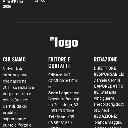
€
24,00
CHI SIAMO
EDITORE E
REDAZIONE
CONTATTI
DIRETTORE
Network di
RESPONSABILE:
informazione
Editore:
MD
Daniele Cernilli
COMUNICATION
che nasce nel
CAPOREDATTO
srl
2011 su iniziativa
RE:
Stefania
Sede Legale:
Via
del giornalista e
Vinciguerra,
Giovanni Pierluigi
critico Daniele
shedoctor@doct
da Palestrina, 63
Cernilli, da cui
orwine.it
- 00193 ROMA
eredita il
REDAZIONE:
Telefono:
+39
soprannome. Il
Iolanda Maggio,
06 5895156 /
punto di forza di