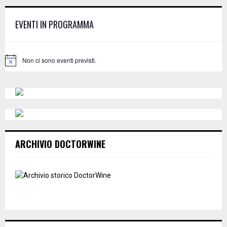
h
f
A
EVENTI IN PROGRAMMA
o
r
R
:
C
Non ci sono eventi previsti.
N
o
H
t
i
c
e
ARCHIVIO DOCTORWINE