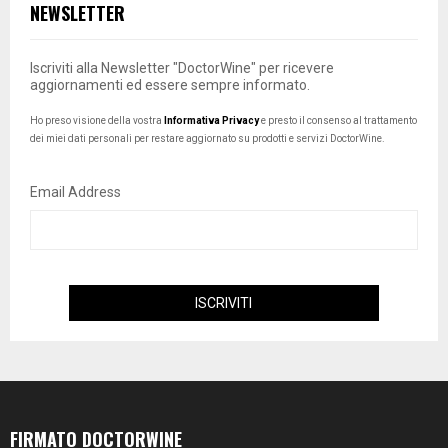
NEWSLETTER
Iscriviti alla Newsletter "DoctorWine" per ricevere
aggiornamenti ed essere sempre informato.
Ho preso visione della vostra
Informativa Privacy
e presto il consenso al trattamento
dei miei dati personali per restare aggiornato su prodotti e servizi DoctorWine.
Email Address
FIRMATO DOCTORWINE