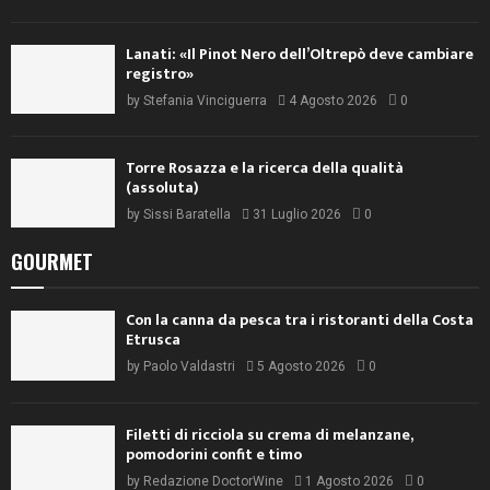
Lanati: «Il Pinot Nero dell’Oltrepò deve cambiare
registro»
by
Stefania Vinciguerra
4 Agosto 2026
0
Torre Rosazza e la ricerca della qualità
(assoluta)
by
Sissi Baratella
31 Luglio 2026
0
GOURMET
Con la canna da pesca tra i ristoranti della Costa
Etrusca
by
Paolo Valdastri
5 Agosto 2026
0
Filetti di ricciola su crema di melanzane,
pomodorini confit e timo
by
Redazione DoctorWine
1 Agosto 2026
0