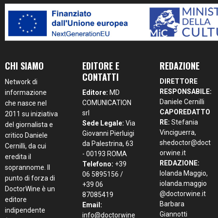
CHI SIAMO
EDITORE E
REDAZIONE
CONTATTI
DIRETTORE
Network di
RESPONSABILE:
informazione
Editore:
MD
Daniele Cernilli
COMUNICATION
che nasce nel
CAPOREDATTO
srl
2011 su iniziativa
RE:
Stefania
Sede Legale:
Via
del giornalista e
Vinciguerra,
Giovanni Pierluigi
critico Daniele
shedoctor@doct
da Palestrina, 63
Cernilli, da cui
orwine.it
- 00193 ROMA
eredita il
REDAZIONE:
Telefono:
+39
soprannome. Il
Iolanda Maggio,
06 5895156 /
punto di forza di
iolanda.maggio
+39 06
DoctorWine è un
@doctorwine.it
87085419
editore
Barbara
Email:
indipendente
Giannotti
info@doctorwine