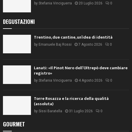
by
Stefania Vinciguerra
20 Luglio 2026
0
DEGUSTAZIONI
Trentino, due cantine, un’idea di identità
by
Emanuele Baj Rossi
7 Agosto 2026
0
Lanati: «Il Pinot Nero dell’Oltrepò deve cambiare
registro»
by
Stefania Vinciguerra
4 Agosto 2026
0
Torre Rosazza e la ricerca della qualità
(assoluta)
by
Sissi Baratella
31 Luglio 2026
0
GOURMET