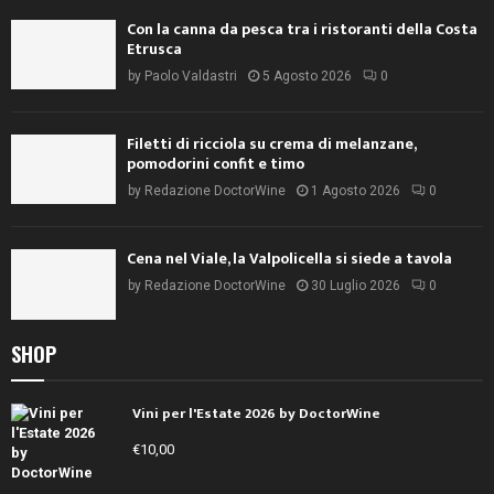
Con la canna da pesca tra i ristoranti della Costa
Etrusca
by
Paolo Valdastri
5 Agosto 2026
0
Filetti di ricciola su crema di melanzane,
pomodorini confit e timo
by
Redazione DoctorWine
1 Agosto 2026
0
Cena nel Viale, la Valpolicella si siede a tavola
by
Redazione DoctorWine
30 Luglio 2026
0
SHOP
Vini per l'Estate 2026 by DoctorWine
€
10,00