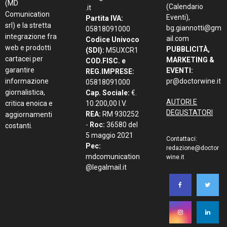
(MD
(Calendario
.it
Comunication
Eventi),
Partita IVA:
srl) e la stretta
bg.giannotti@gm
05818091000
integrazione fra
ail.com
Codice Univoco
web e prodotti
PUBBLICITÀ,
(SDI):
M5UXCR1
cartacei per
MARKETING &
COD.FISC. e
garantire
EVENTI:
REG.IMPRESE:
informazione
pr@doctorwine.it
05818091000
giornalistica,
Cap. Sociale:
€.
AUTORI E
critica enoica e
10.200,00 I.V.
DEGUSTATORI
REA:
RM 930252
aggiornamenti
-
Roc:
36580 del
costanti.
5 maggio 2021
Contattaci:
Pec:
redazione@doctor
mdcomunication
wine.it
@legalmail.it