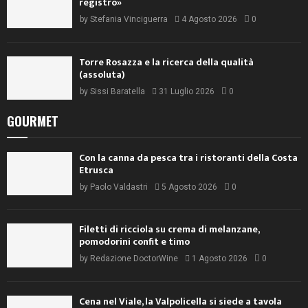
registro»
by
Stefania Vinciguerra
4 Agosto 2026
0
Torre Rosazza e la ricerca della qualità
(assoluta)
by
Sissi Baratella
31 Luglio 2026
0
GOURMET
Con la canna da pesca tra i ristoranti della Costa
Etrusca
by
Paolo Valdastri
5 Agosto 2026
0
Filetti di ricciola su crema di melanzane,
pomodorini confit e timo
by
Redazione DoctorWine
1 Agosto 2026
0
Cena nel Viale, la Valpolicella si siede a tavola