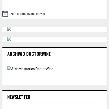
r
R
:
C
Non ci sono eventi previsti.
N
o
H
t
i
c
e
ARCHIVIO DOCTORWINE
NEWSLETTER