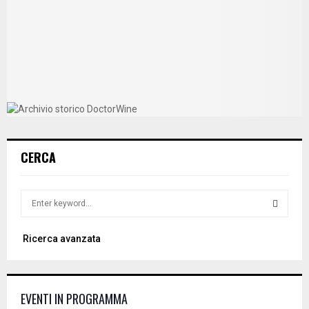
CERCA
S
e
a
S
Ricerca avanzata
r
c
E
h
f
A
EVENTI IN PROGRAMMA
o