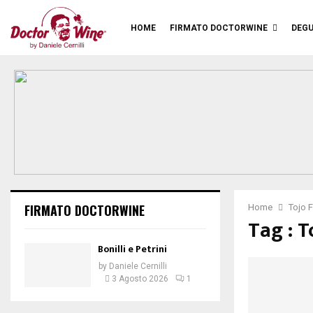
HOME
FIRMATO DOCTORWINE
DEGU
FIRMATO DOCTORWINE
Home
Tojo 
Tag : T
Bonilli e Petrini
by
Daniele Cernilli
3 Agosto 2026
1