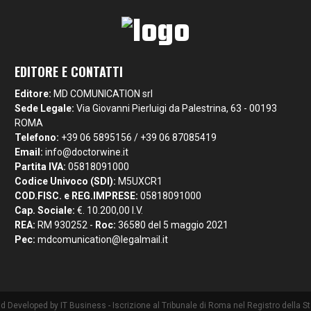
EDITORE E CONTATTI
Editore:
MD COMUNICATION srl
Sede Legale:
Via Giovanni Pierluigi da Palestrina, 63 - 00193
ROMA
Telefono:
+39 06 5895156 / +39 06 87085419
Email:
info@doctorwine.it
Partita IVA:
05818091000
Codice Univoco (SDI):
M5UXCR1
COD.FISC. e REG.IMPRESE:
05818091000
Cap. Sociale:
€. 10.200,00 I.V.
REA:
RM 930252 -
Roc:
36580 del 5 maggio 2021
Pec:
mdcomunication@legalmail.it
nd Developed by
IT Business
- Iscrizione al Tribunale di Roma nel Registro della 