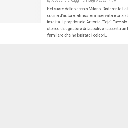
by
Alessandra Ruggi
1 Luglio 2026
0
Nel cuore della vecchia Milano, Ristorante La 
cucina d’autore, atmosfera riservata e una s
insolita. Il proprietario Antonio “Tojo” Facciolo 
storico disegnatore di Diabolik e racconta u
familiare che ha ispirato i celebri...