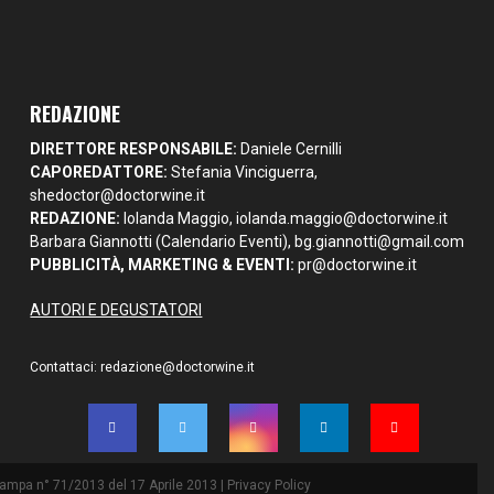
REDAZIONE
DIRETTORE RESPONSABILE:
Daniele Cernilli
CAPOREDATTORE:
Stefania Vinciguerra,
shedoctor@doctorwine.it
REDAZIONE:
Iolanda Maggio,
iolanda.maggio@doctorwine.it
Barbara Giannotti (Calendario Eventi),
bg.giannotti@gmail.com
PUBBLICITÀ, MARKETING & EVENTI:
pr@doctorwine.it
AUTORI E DEGUSTATORI
Contattaci:
redazione@doctorwine.it
Stampa n° 71/2013 del 17 Aprile 2013 |
Privacy Policy