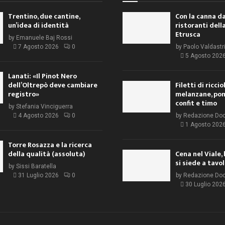
Trentino, due cantine,
Con la canna da
un’idea di identità
ristoranti dell
Etrusca
by
Emanuele Baj Rossi
7 Agosto 2026
0
by
Paolo Valdastr
5 Agosto 202
Lanati: «Il Pinot Nero
dell’Oltrepò deve cambiare
Filetti di ricci
registro»
melanzane, po
confit e timo
by
Stefania Vinciguerra
4 Agosto 2026
0
by
Redazione Do
1 Agosto 202
Torre Rosazza e la ricerca
della qualità (assoluta)
Cena nel Viale, 
si siede a tavo
by
Sissi Baratella
31 Luglio 2026
0
by
Redazione Do
30 Luglio 202