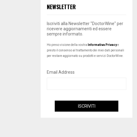
NEWSLETTER
Iscriviti alla Newsletter "DoctorWine" per
ricevere aggiornamenti ed essere
sempre informato.
Ho preso visione della vostra
Informativa Privacy
e
presto il consenso al trattamento dei miei dati personali
per restare aggiornato su prodotti e servizi DoctorWine.
Email Address