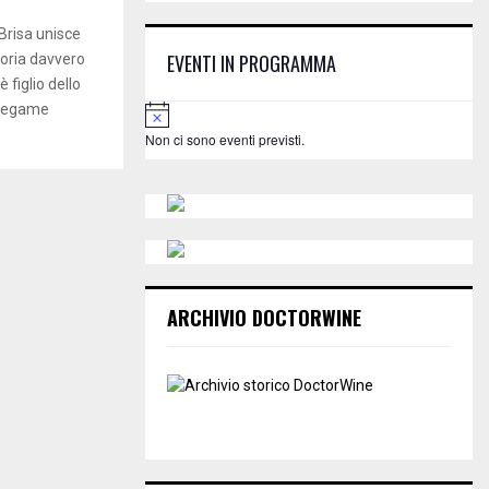
E
h
Brisa unisce
f
A
EVENTI IN PROGRAMMA
toria davvero
o
è figlio dello
r
R
:
N
n legame
o
C
Non ci sono eventi previsti.
t
i
H
c
e
ARCHIVIO DOCTORWINE