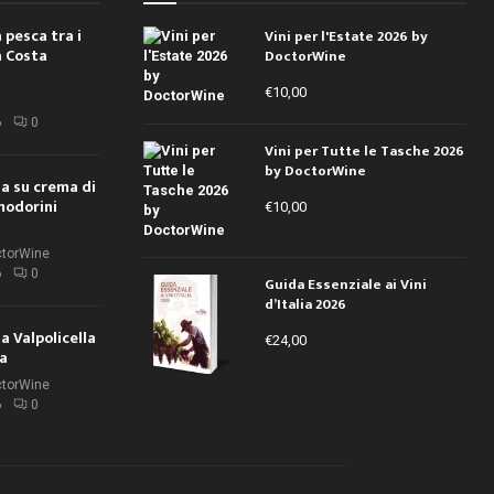
 pesca tra i
Vini per l'Estate 2026 by
a Costa
DoctorWine
€
10,00
i
6
0
Vini per Tutte le Tasche 2026
by DoctorWine
ola su crema di
modorini
€
10,00
ctorWine
6
0
Guida Essenziale ai Vini
d’Italia 2026
la Valpolicella
€
24,00
la
ctorWine
6
0