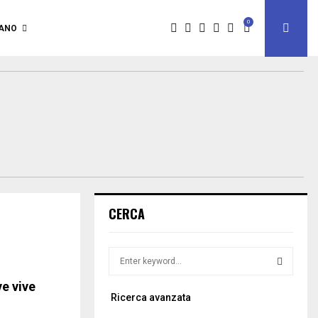
0
IANO
CERCA
S
e
a
ve vive
S
Ricerca avanzata
r
c