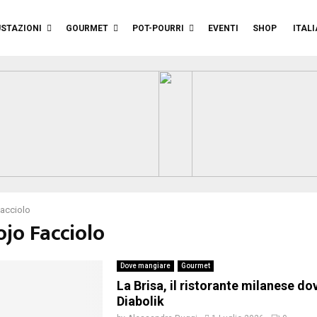
STAZIONI
GOURMET
POT-POURRI
EVENTI
SHOP
ITAL
Facciolo
ojo Facciolo
Dove mangiare
Gourmet
La Brisa, il ristorante milanese do
Diabolik