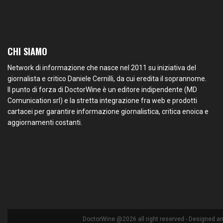
CHI SIAMO
Network di informazione che nasce nel 2011 su iniziativa del
giornalista e critico Daniele Cernilli, da cui eredita il soprannome.
Il punto di forza di DoctorWine è un editore indipendente (MD
Comunication srl) e la stretta integrazione fra web e prodotti
cartacei per garantire informazione giornalistica, critica enoica e
aggiornamenti costanti.
DoctorWine @2026 all right reserved - Designed a