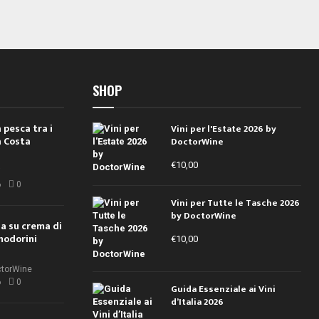
SHOP
 pesca tra i
Vini per l'Estate 2026 by
a Costa
DoctorWine
€
10,00
i
6
0
Vini per Tutte le Tasche 2026
by DoctorWine
ola su crema di
modorini
€
10,00
ctorWine
6
0
Guida Essenziale ai Vini
d’Italia 2026