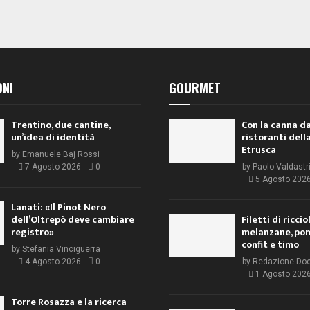
ONI
GOURMET
Trentino, due cantine,
Con la canna da
un’idea di identità
ristoranti dell
Etrusca
by
Emanuele Baj Rossi
7 Agosto 2026
0
by
Paolo Valdastr
5 Agosto 202
Lanati: «Il Pinot Nero
dell’Oltrepò deve cambiare
Filetti di ricci
registro»
melanzane, po
confit e timo
by
Stefania Vinciguerra
4 Agosto 2026
0
by
Redazione Do
1 Agosto 202
Torre Rosazza e la ricerca