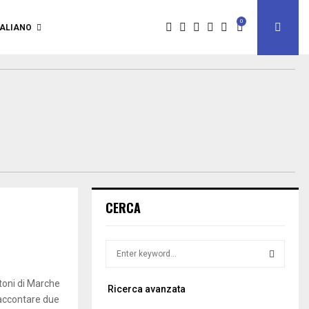
0
TALIANO
CERCA
S
e
a
S
ctoni di Marche
Ricerca avanzata
r
accontare due
c