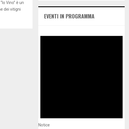
E
 “Io Vino” è un
h
 dei vitigni
f
A
EVENTI IN PROGRAMMA
o
r
R
:
C
H
Notice