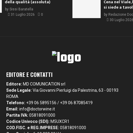
della qualità (assoluta)
Cena nel Viale, 
si siede a tavo
by
Sissi Baratella
31 Luglio 2026
0
by
Redazione Do
30 Luglio 202
EDITORE E CONTATTI
Editore:
MD COMUNICATION srl
Sede Legale:
Via Giovanni Pierluigi da Palestrina, 63 - 00193
ROMA
Telefono:
+39 06 5895156 / +39 06 87085419
Email:
info@doctorwine.it
Partita IVA:
05818091000
Codice Univoco (SDI):
M5UXCR1
COD.FISC. e REG.IMPRESE:
05818091000