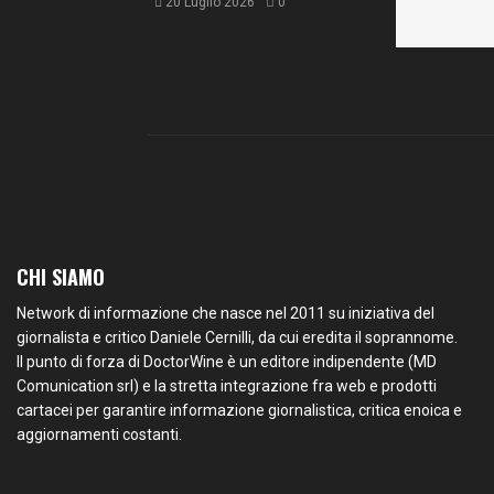
20 Luglio 2026
0
CHI SIAMO
Network di informazione che nasce nel 2011 su iniziativa del
giornalista e critico Daniele Cernilli, da cui eredita il soprannome.
Il punto di forza di DoctorWine è un editore indipendente (MD
Comunication srl) e la stretta integrazione fra web e prodotti
cartacei per garantire informazione giornalistica, critica enoica e
aggiornamenti costanti.