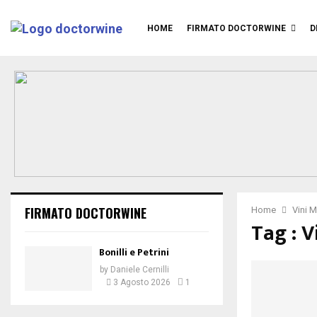
HOME
FIRMATO DOCTORWINE
D
FIRMATO DOCTORWINE
Home
Vini 
Tag : 
Bonilli e Petrini
by
Daniele Cernilli
3 Agosto 2026
1