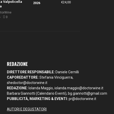
la Valpolicella
€
24,00
la
ctorWine
6
0
REDAZIONE
DIRETTORE RESPONSABILE:
Daniele Cernilli
CAPOREDATTORE:
Stefania Vinciguerra,
shedoctor@doctorwine.it
REDAZIONE:
Iolanda Maggio,
iolanda.maggio@doctorwine.it
Barbara Giannotti (Calendario Eventi),
bg.giannotti@gmail.com
PUBBLICITÀ, MARKETING & EVENTI:
pr@doctorwine.it
AUTORI E DEGUSTATORI