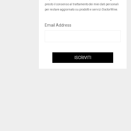
presto il consenso al trattamento dei miei dati personali
per restare aggiornato su prodotti e servizi DoctorWine.
Email Address