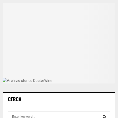
CERCA
S