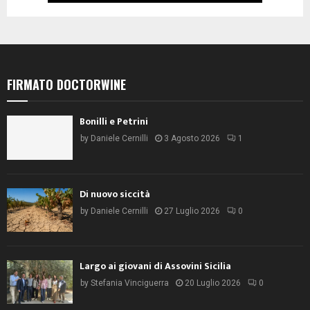
FIRMATO DOCTORWINE
Bonilli e Petrini
by
Daniele Cernilli
3 Agosto 2026
1
Di nuovo siccità
by
Daniele Cernilli
27 Luglio 2026
0
Largo ai giovani di Assovini Sicilia
by
Stefania Vinciguerra
20 Luglio 2026
0