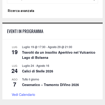
e
a
S
Ricerca avanzata
r
c
E
h
f
A
EVENTI IN PROGRAMMA
o
r
R
:
C
Luglio 19 @ 17:30
-
Agosto 29 @ 21:00
LUG
19
Travolti da un insolito Aperitivo nel Vulcanico
H
Lago di Bolsena
Luglio 24
-
Agosto 16
LUG
24
Calici di Stelle 2026
Tutto il giorno
AGO
7
Cesenatico – Tramonto DiVino 2026
Vedi Calendario