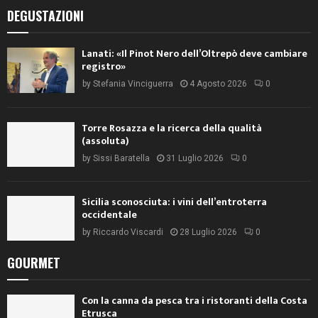
DEGUSTAZIONI
Lanati: «Il Pinot Nero dell’Oltrepò deve cambiare
registro»
by
Stefania Vinciguerra
4 Agosto 2026
0
Torre Rosazza e la ricerca della qualità
(assoluta)
by
Sissi Baratella
31 Luglio 2026
0
Sicilia sconosciuta: i vini dell’entroterra
occidentale
by
Riccardo Viscardi
28 Luglio 2026
0
GOURMET
Con la canna da pesca tra i ristoranti della Costa
Etrusca