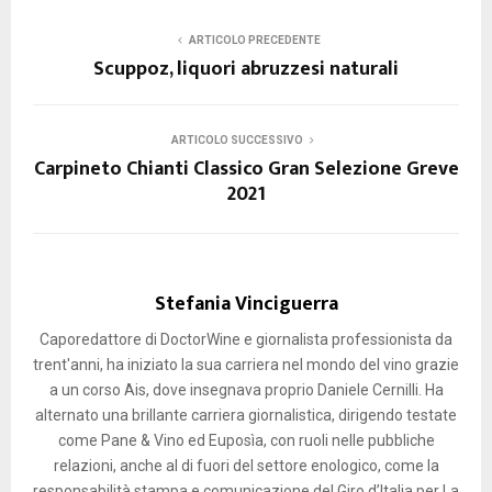
ARTICOLO PRECEDENTE
Scuppoz, liquori abruzzesi naturali
ARTICOLO SUCCESSIVO
Carpineto Chianti Classico Gran Selezione Greve
2021
Stefania Vinciguerra
Caporedattore di DoctorWine e giornalista professionista da
trent'anni, ha iniziato la sua carriera nel mondo del vino grazie
a un corso Ais, dove insegnava proprio Daniele Cernilli. Ha
alternato una brillante carriera giornalistica, dirigendo testate
come Pane & Vino ed Euposìa, con ruoli nelle pubbliche
relazioni, anche al di fuori del settore enologico, come la
responsabilità stampa e comunicazione del Giro d’Italia per La