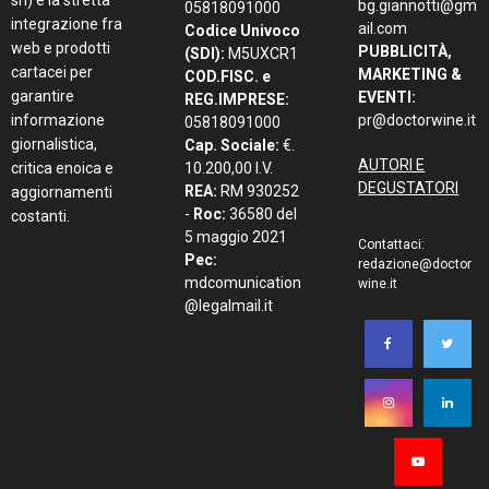
bg.giannotti@gm
05818091000
integrazione fra
ail.com
Codice Univoco
web e prodotti
PUBBLICITÀ,
(SDI):
M5UXCR1
cartacei per
MARKETING &
COD.FISC. e
garantire
EVENTI:
REG.IMPRESE:
informazione
pr@doctorwine.it
05818091000
giornalistica,
Cap. Sociale:
€.
AUTORI E
critica enoica e
10.200,00 I.V.
DEGUSTATORI
REA:
RM 930252
aggiornamenti
-
Roc:
36580 del
costanti.
5 maggio 2021
Contattaci:
Pec:
redazione@doctor
mdcomunication
wine.it
@legalmail.it