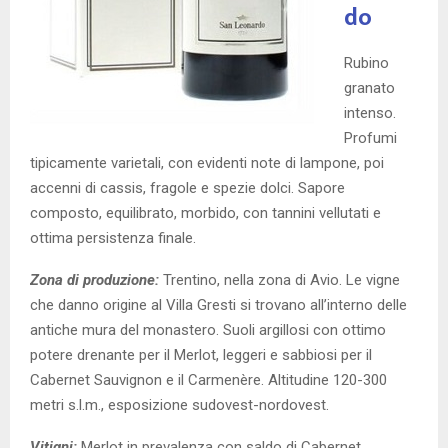
do
Rubino
granato
intenso.
Profumi
tipicamente varietali, con evidenti note di lampone, poi
accenni di cassis, fragole e spezie dolci. Sapore
composto, equilibrato, morbido, con tannini vellutati e
ottima persistenza finale.
Zona di produzione:
Trentino, nella zona di Avio. Le vigne
che danno origine al Villa Gresti si trovano all’interno delle
antiche mura del monastero. Suoli argillosi con ottimo
potere drenante per il Merlot, leggeri e sabbiosi per il
Cabernet Sauvignon e il Carmenère. Altitudine 120-300
metri s.l.m., esposizione sudovest-nordovest.
Vitigni:
Merlot in prevalenza con saldo di Cabernet