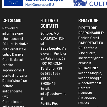
CHI SIAMO
EDITORE E
REDAZIONE
CONTATTI
DIRETTORE
Network di
RESPONSABILE:
informazione
Editore:
MD
Daniele Cernilli
COMUNICATION
che nasce nel
CAPOREDATTO
srl
2011 su iniziativa
RE:
Stefania
Sede Legale:
Via
del giornalista e
Vinciguerra,
Giovanni Pierluigi
critico Daniele
shedoctor@doct
da Palestrina, 63
Cernilli, da cui
orwine.it
- 00193 ROMA
eredita il
REDAZIONE:
Telefono:
+39
soprannome. Il
Iolanda Maggio,
06 5895156 /
punto di forza di
iolanda.maggio
+39 06
DoctorWine è un
@doctorwine.it
87085419
editore
Barbara
Email:
indipendente
Giannotti
info@doctorwine
(MD
(Calendario
.it
Comunication
Eventi),
Partita IVA:
srl) e la stretta