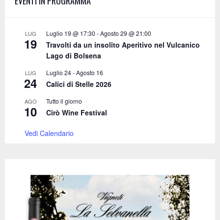
EVENTI IN PROGRAMMA
r
R
:
C
Luglio 19 @ 17:30
-
Agosto 29 @ 21:00
LUG
19
Travolti da un insolito Aperitivo nel Vulcanico
H
Lago di Bolsena
Luglio 24
-
Agosto 16
LUG
24
Calici di Stelle 2026
Tutto il giorno
AGO
10
Cirò Wine Festival
Vedi Calendario