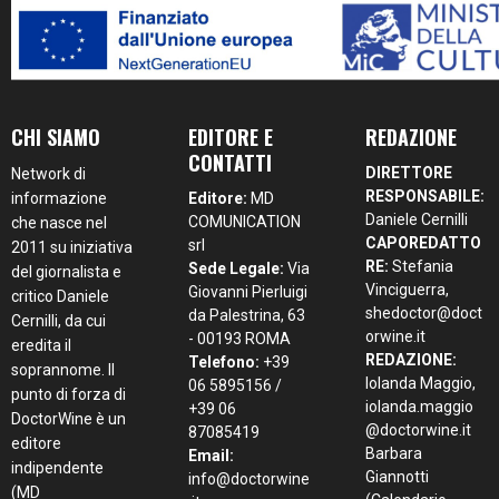
CHI SIAMO
EDITORE E
REDAZIONE
CONTATTI
DIRETTORE
Network di
RESPONSABILE:
informazione
Editore:
MD
Daniele Cernilli
COMUNICATION
che nasce nel
CAPOREDATTO
srl
2011 su iniziativa
RE:
Stefania
Sede Legale:
Via
del giornalista e
Vinciguerra,
Giovanni Pierluigi
critico Daniele
shedoctor@doct
da Palestrina, 63
Cernilli, da cui
orwine.it
- 00193 ROMA
eredita il
REDAZIONE:
Telefono:
+39
soprannome. Il
Iolanda Maggio,
06 5895156 /
punto di forza di
iolanda.maggio
+39 06
DoctorWine è un
@doctorwine.it
87085419
editore
Barbara
Email:
indipendente
Giannotti
info@doctorwine
(MD