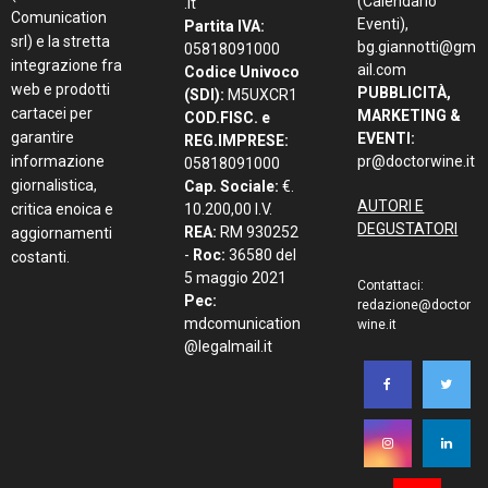
(Calendario
.it
Comunication
Eventi),
Partita IVA:
srl) e la stretta
bg.giannotti@gm
05818091000
integrazione fra
ail.com
Codice Univoco
web e prodotti
PUBBLICITÀ,
(SDI):
M5UXCR1
cartacei per
MARKETING &
COD.FISC. e
garantire
EVENTI:
REG.IMPRESE:
informazione
pr@doctorwine.it
05818091000
giornalistica,
Cap. Sociale:
€.
AUTORI E
critica enoica e
10.200,00 I.V.
DEGUSTATORI
REA:
RM 930252
aggiornamenti
-
Roc:
36580 del
costanti.
5 maggio 2021
Contattaci:
Pec:
redazione@doctor
mdcomunication
wine.it
@legalmail.it