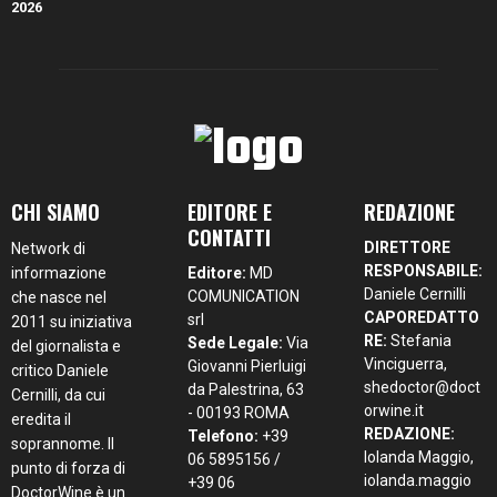
CHI SIAMO
EDITORE E
REDAZIONE
CONTATTI
DIRETTORE
Network di
RESPONSABILE:
informazione
Editore:
MD
Daniele Cernilli
COMUNICATION
che nasce nel
CAPOREDATTO
srl
2011 su iniziativa
RE:
Stefania
Sede Legale:
Via
del giornalista e
Vinciguerra,
Giovanni Pierluigi
critico Daniele
shedoctor@doct
da Palestrina, 63
Cernilli, da cui
orwine.it
- 00193 ROMA
eredita il
REDAZIONE:
Telefono:
+39
soprannome. Il
Iolanda Maggio,
06 5895156 /
punto di forza di
iolanda.maggio
+39 06
DoctorWine è un