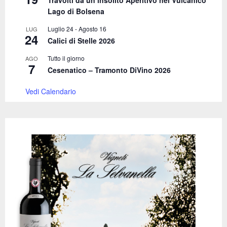
Travolti da un insolito Aperitivo nel Vulcanico
H
Lago di Bolsena
Luglio 24
-
Agosto 16
LUG
24
Calici di Stelle 2026
Tutto il giorno
AGO
7
Cesenatico – Tramonto DiVino 2026
Vedi Calendario