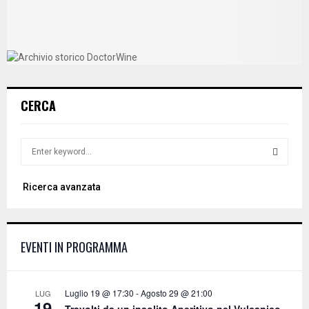
CERCA
S
e
a
S
Ricerca avanzata
r
c
E
h
f
A
EVENTI IN PROGRAMMA
o
r
R
:
C
Luglio 19 @ 17:30
-
Agosto 29 @ 21:00
LUG
19