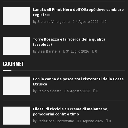
Lanati: «Il Pinot Nero dell’Oltrepò deve cambiare
registro»
by
Stefania Vinciguerra
4 Agosto 2026
0
Torre Rosazza e la ricerca della qualità
(assoluta)
by
Sissi Baratella
31 Luglio 2026
0
GOURMET
Con la canna da pesca tra i ristoranti della Costa
Etrusca
by
Paolo Valdastri
5 Agosto 2026
0
Filetti di ricciola su crema di melanzane,
pomodorini confit e timo
by
Redazione DoctorWine
1 Agosto 2026
0