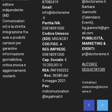
@doctorwine.it
87085419
editore
Barbara
Email:
indipendente
Giannotti
info@doctorwine
(MD
(Calendario
.it
Comunication
Eventi),
Partita IVA:
srl) e la stretta
bg.giannotti@gm
05818091000
integrazione fra
ail.com
Codice Univoco
web e prodotti
PUBBLICITÀ,
(SDI):
M5UXCR1
cartacei per
MARKETING &
COD.FISC. e
garantire
EVENTI:
REG.IMPRESE:
informazione
pr@doctorwine.it
05818091000
giornalistica,
Cap. Sociale:
€.
AUTORI E
critica enoica e
10.200,00 I.V.
DEGUSTATORI
REA:
RM 930252
aggiornamenti
-
Roc:
36580 del
costanti.
5 maggio 2021
Contattaci:
Pec:
redazione@doctor
mdcomunication
wine.it
@legalmail.it