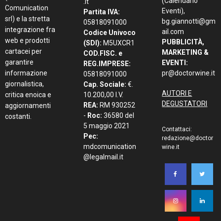
(Calendario
.it
Comunication
Eventi),
Partita IVA:
srl) e la stretta
bg.giannotti@gm
05818091000
integrazione fra
ail.com
Codice Univoco
web e prodotti
PUBBLICITÀ,
(SDI):
M5UXCR1
cartacei per
MARKETING &
COD.FISC. e
garantire
EVENTI:
REG.IMPRESE:
informazione
pr@doctorwine.it
05818091000
giornalistica,
Cap. Sociale:
€.
AUTORI E
critica enoica e
10.200,00 I.V.
DEGUSTATORI
REA:
RM 930252
aggiornamenti
-
Roc:
36580 del
costanti.
5 maggio 2021
Contattaci:
Pec:
redazione@doctor
mdcomunication
wine.it
@legalmail.it