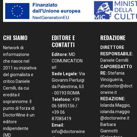
CHI SIAMO
EDITORE E
REDAZIONE
CONTATTI
DIRETTORE
Network di
RESPONSABILE:
informazione
Editore:
MD
Daniele Cernilli
COMUNICATION
che nasce nel
CAPOREDATTO
srl
2011 su iniziativa
RE:
Stefania
Sede Legale:
Via
del giornalista e
Vinciguerra,
Giovanni Pierluigi
critico Daniele
shedoctor@doct
da Palestrina, 63
Cernilli, da cui
orwine.it
- 00193 ROMA
eredita il
REDAZIONE:
Telefono:
+39
soprannome. Il
Iolanda Maggio,
06 5895156 /
punto di forza di
iolanda.maggio
+39 06
DoctorWine è un
@doctorwine.it
87085419
editore
Barbara
Email:
indipendente
Giannotti
info@doctorwine
(MD