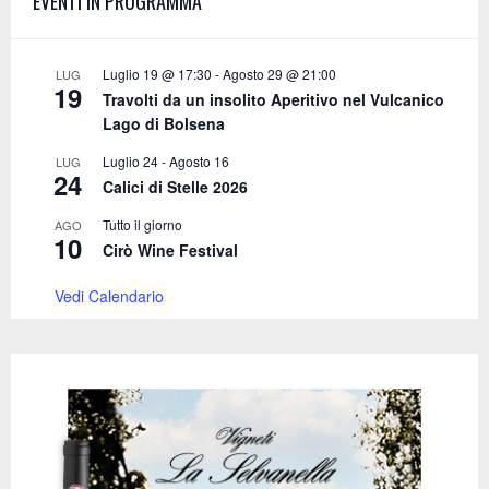
EVENTI IN PROGRAMMA
r
R
:
C
Luglio 19 @ 17:30
-
Agosto 29 @ 21:00
LUG
19
Travolti da un insolito Aperitivo nel Vulcanico
H
Lago di Bolsena
Luglio 24
-
Agosto 16
LUG
24
Calici di Stelle 2026
Tutto il giorno
AGO
10
Cirò Wine Festival
Vedi Calendario