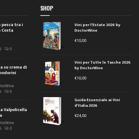
SHOP
 pesca tra i
Vini per l'Estate 2026 by
a Costa
DoctorWine
€
10,00
i
6
0
Vini per Tutte le Tasche 2026
ola su crema di
by DoctorWine
modorini
€
10,00
ctorWine
6
0
Guida Essenziale ai Vini
d’Italia 2026
la Valpolicella
la
€
24,00
ctorWine
6
0