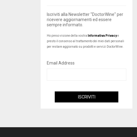
Iscriviti alla Newsletter "DoctorWine" per
ricevere aggiornamenti ed essere
sempre informato.
Ho preso visione della vostra
Informativa Privacy
e
presto il consenso al trattamento dei miei dati personali
per restare aggiornato su prodotti e servizi DoctorWine.
Email Address