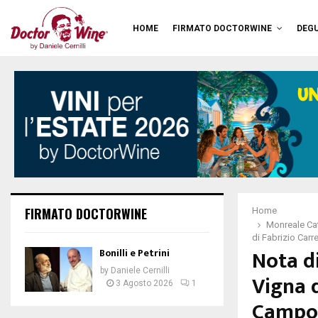
HOME
FIRMATO DOCTORWINE
DEGU
FIRMATO DOCTORWINE
Home
Monreale Ca
di Fabrizio Carr
Nota d
Bonilli e Petrini
by
Daniele Cernilli
Vigna 
3 Agosto 2026
1
Campor