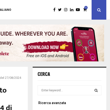
0
TALIANO
CERCA
 del 27/08/2024
to
S
e
a
S
Ricerca avanzata
r
4 di
c