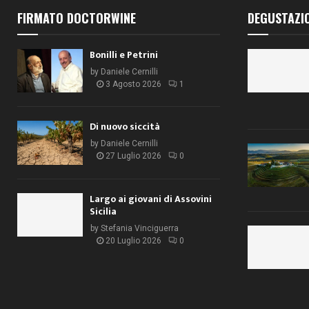
FIRMATO DOCTORWINE
DEGUSTAZI
Bonilli e Petrini
by
Daniele Cernilli
3 Agosto 2026
1
Di nuovo siccità
by
Daniele Cernilli
27 Luglio 2026
0
Largo ai giovani di Assovini
Sicilia
by
Stefania Vinciguerra
20 Luglio 2026
0