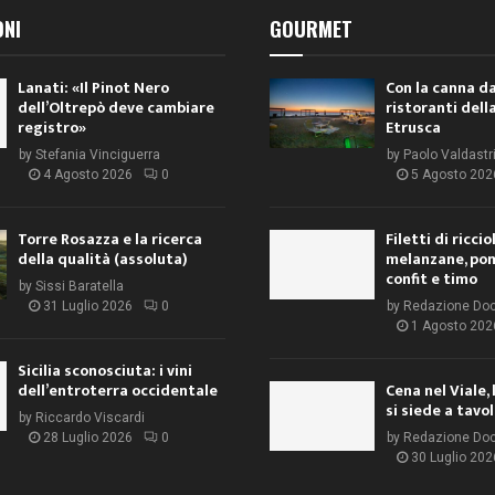
ONI
GOURMET
Lanati: «Il Pinot Nero
Con la canna da
dell’Oltrepò deve cambiare
ristoranti dell
registro»
Etrusca
by
Stefania Vinciguerra
by
Paolo Valdastr
4 Agosto 2026
0
5 Agosto 202
Torre Rosazza e la ricerca
Filetti di ricci
della qualità (assoluta)
melanzane, po
confit e timo
by
Sissi Baratella
31 Luglio 2026
0
by
Redazione Do
1 Agosto 202
Sicilia sconosciuta: i vini
dell’entroterra occidentale
Cena nel Viale, 
si siede a tavo
by
Riccardo Viscardi
28 Luglio 2026
0
by
Redazione Do
30 Luglio 202