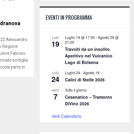
E
h
f
A
EVENTI IN PROGRAMMA
o
ndranova
r
R
:
C
Luglio 19 @ 17:30
-
Agosto 29 @
LUG
022 Alessandro
19
21:00
co Regione
H
Travolti da un insolito
utore Fabrizio
Aperitivo nel Vulcanico
rmato bottiglia
Lago di Bolsena
cola parte in...
Luglio 24
-
Agosto 16
LUG
24
Calici di Stelle 2026
Tutto il giorno
AGO
7
Cesenatico – Tramonto
DiVino 2026
Vedi Calendario