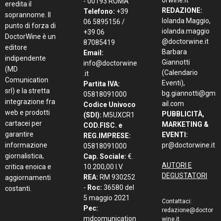
- 00193 ROMA
eredita il
REDAZIONE:
Telefono:
+39
soprannome. Il
Iolanda Maggio,
06 5895156 /
punto di forza di
iolanda.maggio
+39 06
DoctorWine è un
@doctorwine.it
87085419
editore
Barbara
Email:
indipendente
Giannotti
info@doctorwine
(MD
(Calendario
.it
Comunication
Eventi),
Partita IVA:
srl) e la stretta
bg.giannotti@gm
05818091000
integrazione fra
ail.com
Codice Univoco
web e prodotti
PUBBLICITÀ,
(SDI):
M5UXCR1
cartacei per
MARKETING &
COD.FISC. e
garantire
EVENTI:
REG.IMPRESE:
informazione
pr@doctorwine.it
05818091000
giornalistica,
Cap. Sociale:
€.
AUTORI E
critica enoica e
10.200,00 I.V.
DEGUSTATORI
REA:
RM 930252
aggiornamenti
-
Roc:
36580 del
costanti.
5 maggio 2021
Contattaci:
Pec:
redazione@doctor
mdcomunication
wine.it