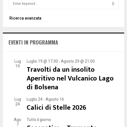
S
e
a
S
Ricerca avanzata
r
c
E
h
f
A
EVENTI IN PROGRAMMA
o
r
R
:
C
Lug
Luglio 19 @ 17:30
-
Agosto 29 @ 21:00
19
Travolti da un insolito
H
Aperitivo nel Vulcanico Lago
di Bolsena
Lug
Luglio 24
-
Agosto 16
24
Calici di Stelle 2026
Ago
Tutto il giorno
7