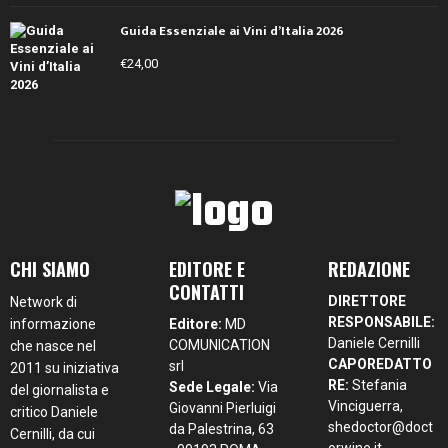
Guida Essenziale ai Vini d’Italia 2026
€
24,00
CHI SIAMO
EDITORE E
REDAZIONE
CONTATTI
DIRETTORE
Network di
RESPONSABILE:
informazione
Editore:
MD
Daniele Cernilli
COMUNICATION
che nasce nel
CAPOREDATTO
srl
2011 su iniziativa
RE:
Stefania
Sede Legale:
Via
del giornalista e
Vinciguerra,
Giovanni Pierluigi
critico Daniele
shedoctor@doct
da Palestrina, 63
Cernilli, da cui
orwine.it