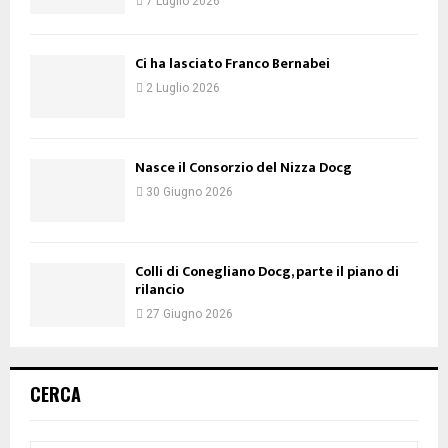
7 Luglio 2026
Ci ha lasciato Franco Bernabei
2 Luglio 2026
Nasce il Consorzio del Nizza Docg
30 Giugno 2026
Colli di Conegliano Docg, parte il piano di
rilancio
27 Giugno 2026
CERCA