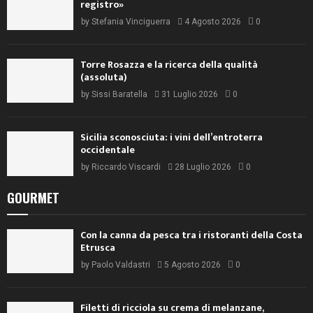
registro»
by
Stefania Vinciguerra
4 Agosto 2026
0
Torre Rosazza e la ricerca della qualità
(assoluta)
by
Sissi Baratella
31 Luglio 2026
0
Sicilia sconosciuta: i vini dell’entroterra
occidentale
by
Riccardo Viscardi
28 Luglio 2026
0
GOURMET
Con la canna da pesca tra i ristoranti della Costa
Etrusca
by
Paolo Valdastri
5 Agosto 2026
0
Filetti di ricciola su crema di melanzane,