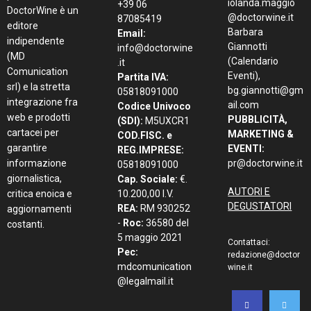
iolanda.maggio
+39 06
DoctorWine è un
@doctorwine.it
87085419
editore
Barbara
Email:
indipendente
Giannotti
info@doctorwine
(MD
(Calendario
.it
Comunication
Eventi),
Partita IVA:
srl) e la stretta
bg.giannotti@gm
05818091000
integrazione fra
ail.com
Codice Univoco
web e prodotti
PUBBLICITÀ,
(SDI):
M5UXCR1
cartacei per
MARKETING &
COD.FISC. e
garantire
EVENTI:
REG.IMPRESE:
informazione
pr@doctorwine.it
05818091000
giornalistica,
Cap. Sociale:
€.
AUTORI E
critica enoica e
10.200,00 I.V.
DEGUSTATORI
REA:
RM 930252
aggiornamenti
-
Roc:
36580 del
costanti.
5 maggio 2021
Contattaci:
Pec:
redazione@doctor
mdcomunication
wine.it
@legalmail.it