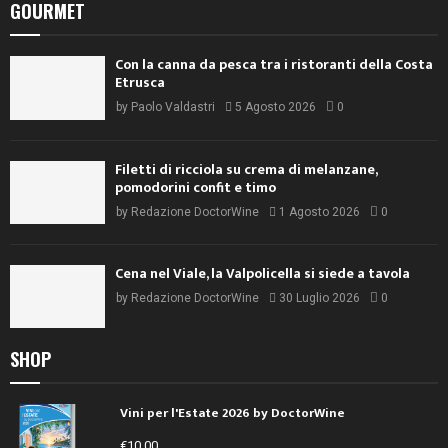
GOURMET
Con la canna da pesca tra i ristoranti della Costa
Etrusca
by
Paolo Valdastri
5 Agosto 2026
0
Filetti di ricciola su crema di melanzane,
pomodorini confit e timo
by
Redazione DoctorWine
1 Agosto 2026
0
Cena nel Viale, la Valpolicella si siede a tavola
by
Redazione DoctorWine
30 Luglio 2026
0
SHOP
Vini per l'Estate 2026 by DoctorWine
€
10,00