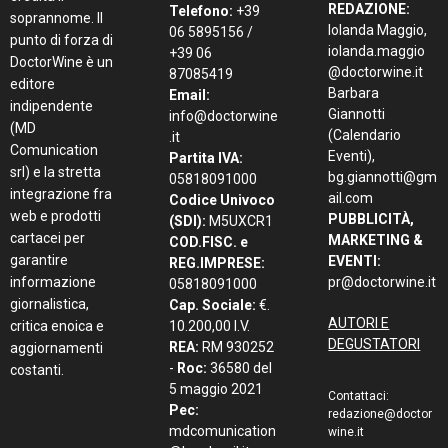
REDAZIONE:
Telefono:
+39
soprannome. Il
Iolanda Maggio,
06 5895156 /
punto di forza di
iolanda.maggio
+39 06
DoctorWine è un
@doctorwine.it
87085419
editore
Barbara
Email:
indipendente
Giannotti
info@doctorwine
(MD
(Calendario
.it
Comunication
Eventi),
Partita IVA:
srl) e la stretta
bg.giannotti@gm
05818091000
integrazione fra
ail.com
Codice Univoco
web e prodotti
PUBBLICITÀ,
(SDI):
M5UXCR1
cartacei per
MARKETING &
COD.FISC. e
garantire
EVENTI:
REG.IMPRESE:
informazione
pr@doctorwine.it
05818091000
giornalistica,
Cap. Sociale:
€.
AUTORI E
critica enoica e
10.200,00 I.V.
DEGUSTATORI
REA:
RM 930252
aggiornamenti
-
Roc:
36580 del
costanti.
5 maggio 2021
Contattaci:
Pec:
redazione@doctor
mdcomunication
wine.it