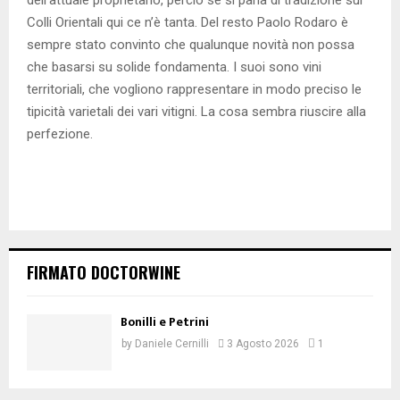
dell’attuale proprietario, perciò se si parla di tradizione sui
Colli Orientali qui ce n’è tanta. Del resto Paolo Rodaro è
sempre stato convinto che qualunque novità non possa
che basarsi su solide fondamenta. I suoi sono vini
territoriali, che vogliono rappresentare in modo preciso le
tipicità varietali dei vari vitigni. La cosa sembra riuscire alla
perfezione.
FIRMATO DOCTORWINE
Bonilli e Petrini
by
Daniele Cernilli
3 Agosto 2026
1