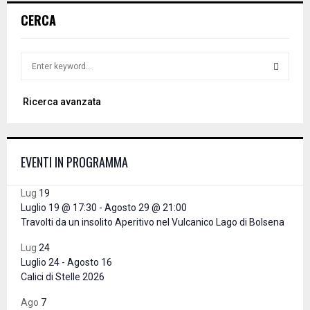
CERCA
S
e
a
S
Ricerca avanzata
r
c
E
h
f
A
EVENTI IN PROGRAMMA
o
r
R
:
Lug
19
C
Luglio 19 @ 17:30
-
Agosto 29 @ 21:00
Travolti da un insolito Aperitivo nel Vulcanico Lago di Bolsena
H
Lug
24
Luglio 24
-
Agosto 16
Calici di Stelle 2026
Ago
7