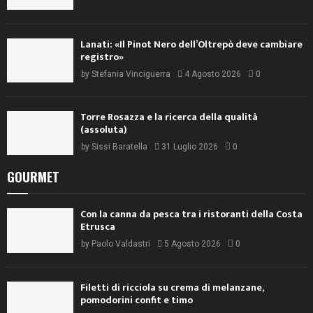
Lanati: «Il Pinot Nero dell’Oltrepò deve cambiare
registro»
by
Stefania Vinciguerra
4 Agosto 2026
0
Torre Rosazza e la ricerca della qualità
(assoluta)
by
Sissi Baratella
31 Luglio 2026
0
GOURMET
Con la canna da pesca tra i ristoranti della Costa
Etrusca
by
Paolo Valdastri
5 Agosto 2026
0
Filetti di ricciola su crema di melanzane,
pomodorini confit e timo