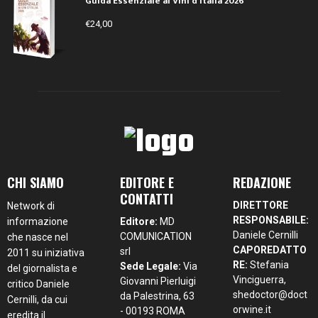
Guida Essenziale ai Vini d’Italia 2026
€
24,00
CHI SIAMO
EDITORE E
REDAZIONE
CONTATTI
DIRETTORE
Network di
RESPONSABILE:
informazione
Editore:
MD
Daniele Cernilli
COMUNICATION
che nasce nel
CAPOREDATTO
srl
2011 su iniziativa
RE:
Stefania
Sede Legale:
Via
del giornalista e
Vinciguerra,
Giovanni Pierluigi
critico Daniele
shedoctor@doct
da Palestrina, 63
Cernilli, da cui
orwine.it
- 00193 ROMA
eredita il