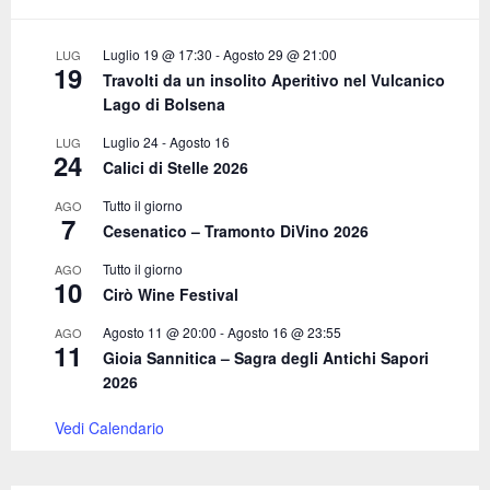
r
R
:
C
Luglio 19 @ 17:30
-
Agosto 29 @ 21:00
LUG
19
Travolti da un insolito Aperitivo nel Vulcanico
H
Lago di Bolsena
Luglio 24
-
Agosto 16
LUG
24
Calici di Stelle 2026
Tutto il giorno
AGO
7
Cesenatico – Tramonto DiVino 2026
Tutto il giorno
AGO
10
Cirò Wine Festival
Agosto 11 @ 20:00
-
Agosto 16 @ 23:55
AGO
11
Gioia Sannitica – Sagra degli Antichi Sapori
2026
Vedi Calendario