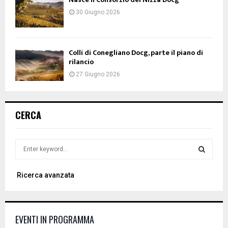
30 Giugno 2026
Colli di Conegliano Docg, parte il piano di
rilancio
27 Giugno 2026
CERCA
S
e
a
S
Ricerca avanzata
r
c
E
h
f
A
EVENTI IN PROGRAMMA
o