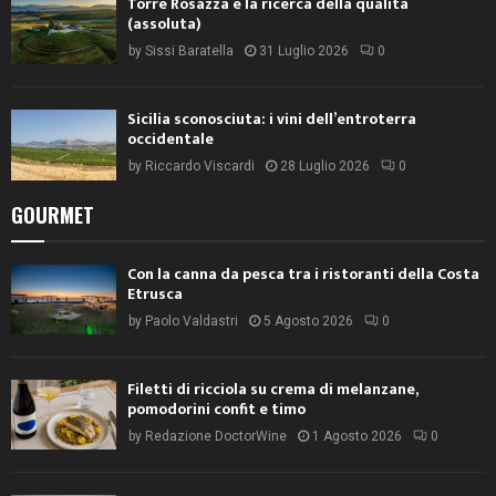
Torre Rosazza e la ricerca della qualità
(assoluta)
by
Sissi Baratella
31 Luglio 2026
0
Sicilia sconosciuta: i vini dell’entroterra
occidentale
by
Riccardo Viscardi
28 Luglio 2026
0
GOURMET
Con la canna da pesca tra i ristoranti della Costa
Etrusca
by
Paolo Valdastri
5 Agosto 2026
0
Filetti di ricciola su crema di melanzane,
pomodorini confit e timo
by
Redazione DoctorWine
1 Agosto 2026
0