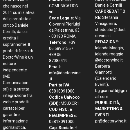
Daniele Cernilli
COMUNICATION
che nasce nel
CAPOREDATTO
srl
2011 su iniziativa
RE:
Stefania
Sede Legale:
Via
del giornalista e
Vinciguerra,
Giovanni Pierluigi
critico Daniele
shedoctor@doct
da Palestrina, 63
Cernilli, da cui
orwine.it
- 00193 ROMA
eredita il
REDAZIONE:
Telefono:
+39
soprannome. Il
Iolanda Maggio,
06 5895156 /
punto di forza di
iolanda.maggio
+39 06
DoctorWine è un
@doctorwine.it
87085419
editore
Barbara
Email:
indipendente
Giannotti
info@doctorwine
(MD
(Calendario
.it
Comunication
Eventi),
Partita IVA:
srl) e la stretta
bg.giannotti@gm
05818091000
integrazione fra
ail.com
Codice Univoco
web e prodotti
PUBBLICITÀ,
(SDI):
M5UXCR1
cartacei per
MARKETING &
COD.FISC. e
garantire
EVENTI:
REG.IMPRESE:
informazione
pr@doctorwine.it
05818091000
giornalistica,
Cap. Sociale:
€.