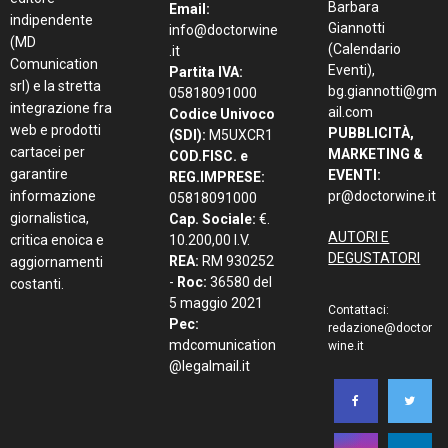
Barbara
Email:
indipendente
Giannotti
info@doctorwine
(MD
(Calendario
.it
Comunication
Eventi),
Partita IVA:
srl) e la stretta
bg.giannotti@gm
05818091000
integrazione fra
ail.com
Codice Univoco
web e prodotti
PUBBLICITÀ,
(SDI):
M5UXCR1
cartacei per
MARKETING &
COD.FISC. e
garantire
EVENTI:
REG.IMPRESE:
informazione
pr@doctorwine.it
05818091000
giornalistica,
Cap. Sociale:
€.
AUTORI E
critica enoica e
10.200,00 I.V.
DEGUSTATORI
REA:
RM 930252
aggiornamenti
-
Roc:
36580 del
costanti.
5 maggio 2021
Contattaci:
Pec:
redazione@doctor
mdcomunication
wine.it
@legalmail.it