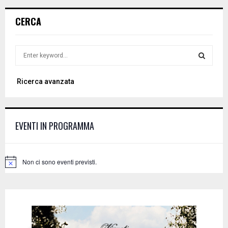
CERCA
S
e
a
S
Ricerca avanzata
r
c
E
h
f
A
EVENTI IN PROGRAMMA
o
r
R
:
C
Non ci sono eventi previsti.
N
o
H
t
i
c
e