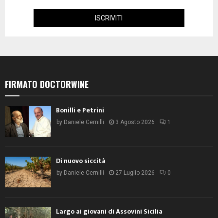
FIRMATO DOCTORWINE
Bonilli e Petrini
by
Daniele Cernilli
3 Agosto 2026
1
Di nuovo siccità
by
Daniele Cernilli
27 Luglio 2026
0
Largo ai giovani di Assovini Sicilia