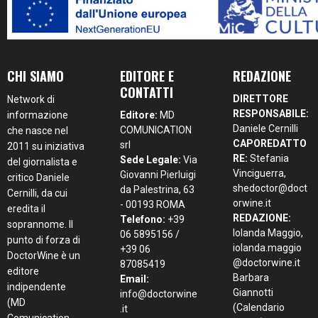
CHI SIAMO
EDITORE E
REDAZIONE
CONTATTI
DIRETTORE
Network di
RESPONSABILE:
informazione
Editore:
MD
Daniele Cernilli
COMUNICATION
che nasce nel
CAPOREDATTO
srl
2011 su iniziativa
RE:
Stefania
Sede Legale:
Via
del giornalista e
Vinciguerra,
Giovanni Pierluigi
critico Daniele
shedoctor@doct
da Palestrina, 63
Cernilli, da cui
orwine.it
- 00193 ROMA
eredita il
REDAZIONE:
Telefono:
+39
soprannome. Il
Iolanda Maggio,
06 5895156 /
punto di forza di
iolanda.maggio
+39 06
DoctorWine è un
@doctorwine.it
87085419
editore
Barbara
Email:
indipendente
Giannotti
info@doctorwine
(MD
(Calendario
.it
Comunication