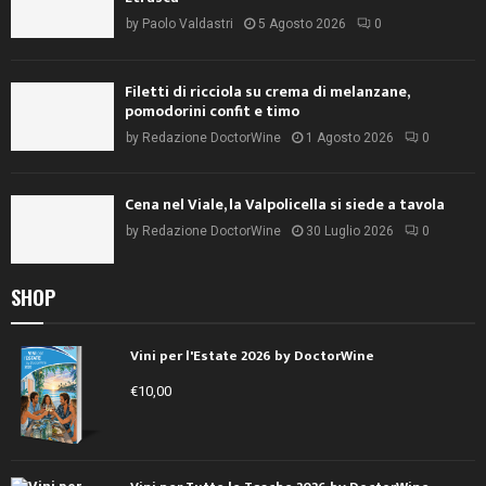
by
Paolo Valdastri
5 Agosto 2026
0
Filetti di ricciola su crema di melanzane,
pomodorini confit e timo
by
Redazione DoctorWine
1 Agosto 2026
0
Cena nel Viale, la Valpolicella si siede a tavola
by
Redazione DoctorWine
30 Luglio 2026
0
SHOP
Vini per l'Estate 2026 by DoctorWine
€
10,00