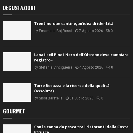
DEGUSTAZIONI
Trentino, due cantine, un’idea di identità
by
Emanuele Baj Rossi
7 Agosto 2026
0
Lanati: «Il Pinot Nero dell’Oltrepò deve cambiare
registro»
by
Stefania Vinciguerra
4 Agosto 2026
0
Torre Rosazza e la ricerca della qualità
(assoluta)
by
Sissi Baratella
31 Luglio 2026
0
GOURMET
Con la canna da pesca tra i ristoranti della Costa
Etrusca