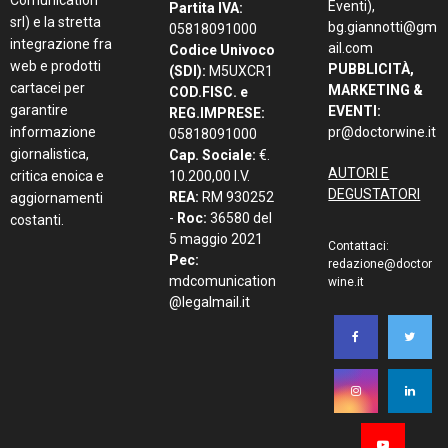
Eventi),
Partita IVA:
srl) e la stretta
bg.giannotti@gm
05818091000
integrazione fra
ail.com
Codice Univoco
web e prodotti
PUBBLICITÀ,
(SDI):
M5UXCR1
cartacei per
MARKETING &
COD.FISC. e
garantire
EVENTI:
REG.IMPRESE:
informazione
pr@doctorwine.it
05818091000
giornalistica,
Cap. Sociale:
€.
AUTORI E
critica enoica e
10.200,00 I.V.
DEGUSTATORI
REA:
RM 930252
aggiornamenti
-
Roc:
36580 del
costanti.
5 maggio 2021
Contattaci:
Pec:
redazione@doctor
mdcomunication
wine.it
@legalmail.it